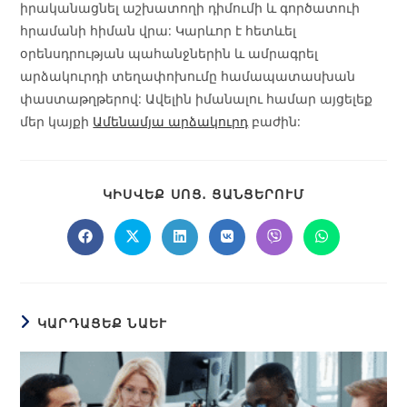
իրականացնել աշխատողի դիմումի և գործատուի
հրամանի հիման վրա: Կարևոր է հետևել
օրենսդրության պահանջներին և ամրագրել
արձակուրդի տեղափոխումը համապատասխան
փաստաթղթերով: Ավելին իմանալու համար այցելեք
մեր կայքի
Ամենամյա արձակուրդ
բաժին:
ԿԻՍՎԵՔ ՍՈՑ․ ՑԱՆՑԵՐՈՒՄ
ԿԱՐԴԱՑԵՔ ՆԱԵՒ