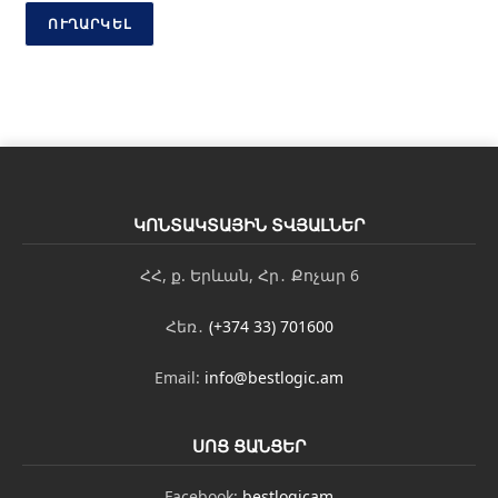
ղ
ՈՒՂԱՐԿԵԼ
ո
ր
դ
ա
գ
ր
ո
ւ
թ
յ
ԿՈՆՏԱԿՏԱՅԻՆ ՏՎՅԱԼՆԵՐ
ո
ւ
ՀՀ, ք. Երևան, Հր․ Քոչար 6
ն
Հեռ․
(+374 33) 701600
Email:
info@bestlogic.am
ՍՈՑ ՑԱՆՑԵՐ
Facebook:
bestlogicam