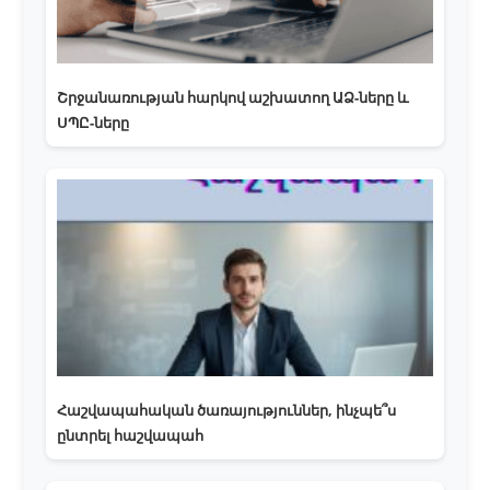
Շրջանառության հարկով աշխատող ԱՁ-ները և
ՍՊԸ-ները
Հաշվապահական ծառայություններ, ինչպե՞ս
ընտրել հաշվապահ