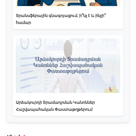
Տրանսֆերային գնագոյացում, ի՞նչ է և ինչի՞
համար
Արձակուրդի Տրամադրման Կանոններ
Հաշվապահական Փաստաթղթերում