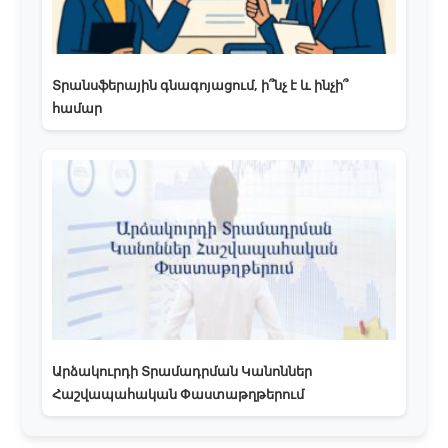
Տրանսֆերային գնագոյացում, ի՞նչ է և ինչի՞
համար
Արձակուրդի Տրամադրման Կանոններ
Հաշվապահական Փաստաթղթերում