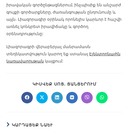
իրավական գործընթացներում, ինչպիսիք են անշարժ
գույքի գործարքները, ժառանգության ընդունումը և
այլն։ Լիազորագիր օրինակ որոնելիս կարևոր է հաշվի
առնել կոնկրետ իրավիճակը և գործող
օրենսդրությունը:
Լիազորագրի վերաբերյալ մանրամասն
տեղեկատվություն կարող եք ստանալ
Էլեկտրոնային
կառավարության
կայքում:
ԿԻՍՎԵՔ ՍՈՑ․ ՑԱՆՑԵՐՈՒՄ
ԿԱՐԴԱՑԵՔ ՆԱԵՒ