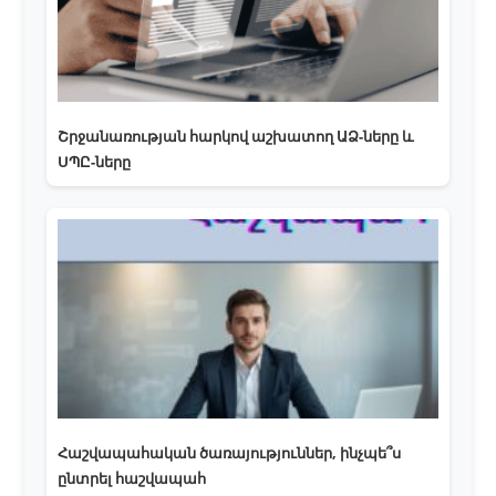
Շրջանառության հարկով աշխատող ԱՁ-ները և
ՍՊԸ-ները
Հաշվապահական ծառայություններ, ինչպե՞ս
ընտրել հաշվապահ