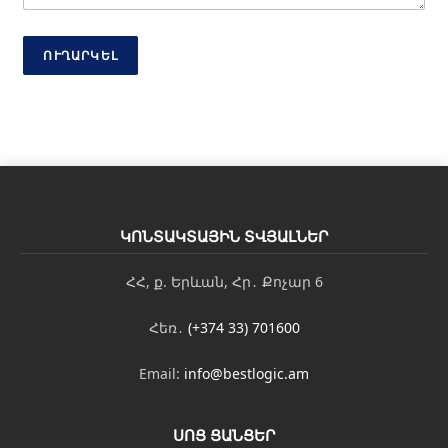
ա
խ
ո
ՈՒՂԱՐԿԵԼ
ս
ԿՈՆՏԱԿՏԱՅԻՆ ՏՎՅԱԼՆԵՐ
ՀՀ, ք. Երևան, Հր․ Քոչար 6
Հեռ․
(+374 33) 701600
Email:
info@bestlogic.am
ՍՈՑ ՑԱՆՑԵՐ