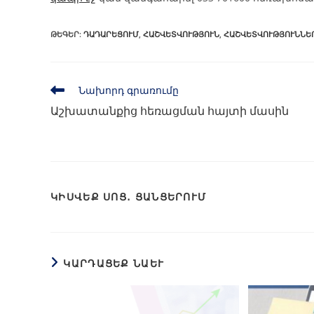
ԹԵԳԵՐ
:
ԴԱԴԱՐԵՑՈՒՄ
,
ՀԱՇՎԵՏՎՈՒԹՅՈՒՆ
,
ՀԱՇՎԵՏՎՈՒԹՅՈՒՆՆԵ
Նախորդ գրառումը
Աշխատանքից հեռացման հայտի մասին
ԿԻՍՎԵՔ ՍՈՑ․ ՑԱՆՑԵՐՈՒՄ
ԿԱՐԴԱՑԵՔ ՆԱԵՒ