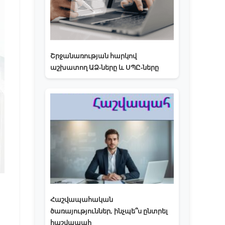
Շրջանառության հարկով
աշխատող ԱՁ-ները և ՍՊԸ-ները
Հաշվապահական
ծառայություններ, ինչպե՞ս ընտրել
հաշվապահ