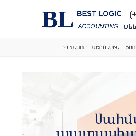
BL
(
BEST LOGIC
Մեն
ACCOUNTING
ԳԼԽԱՎՈՐ
ՄԵՐ ՄԱՍԻՆ
ԾԱՌ