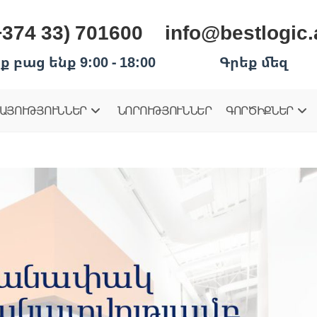
+374 33) 701600
info@bestlogic
ք բաց ենք 9:00 - 18:00
Գրեք մեզ
ԱՅՈՒԹՅՈՒՆՆԵՐ
ՆՈՐՈՒԹՅՈՒՆՆԵՐ
ԳՈՐԾԻՔՆԵՐ