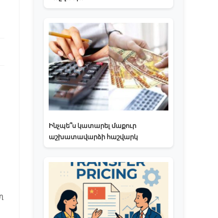
Ինչպե՞ս կատարել մաքուր
աշխատավարձի հաշվարկ
ղ