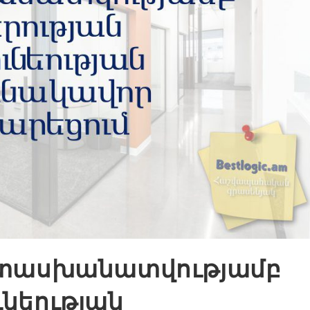
տասխանատվությամբ
ւնեության