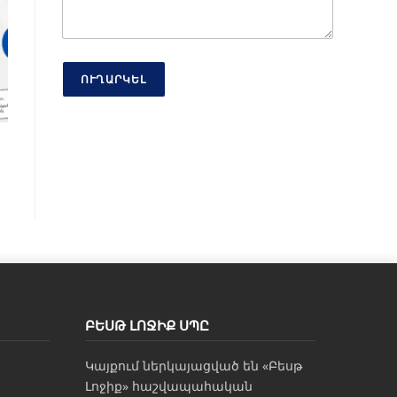
ՈՒՂԱՐԿԵԼ
ԲԵՍԹ ԼՈՋԻՔ ՍՊԸ
Կայքում ներկայացված են «Բեսթ
Լոջիք» հաշվապահական