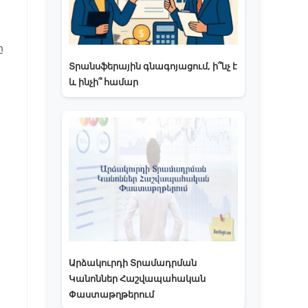
ը
Տրանսֆերային գնագոյացում, ի՞նչ է
և ինչի՞ համար
Արձակուրդի Տրամադրման
Կանոններ Հաշվապահական
Փաստաթղթերում