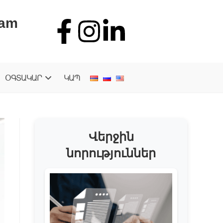
.am
ՕԳՏԱԿԱՐ
ԿԱՊ
Վերջին
նորություններ