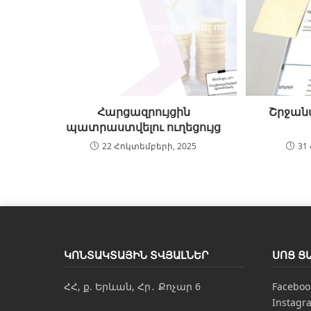
Հարցազրույցին
Շրջան
պատրաստվելու ուղեցույց
22 Հոկտեմբերի, 2025
31
ԿՈՆՏԱԿՏԱՅԻՆ ՏՎՅԱԼՆԵՐ
ՍՈՑ Ց
ՀՀ, ք. Երևան, Հր․ Քոչար 6
Faceboo
Instagr