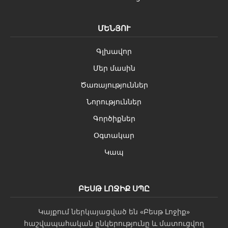
ՄԵՆՅՈՒ
Գլխավոր
Մեր մասին
Ծառայություններ
Նորություններ
Գործիքներ
Օգտակար
Կապ
ԲԵՍԹ ԼՈՋԻՔ ՍՊԸ
Կայքում ներկայացված են «Բեսթ Լոջիք»
հաշվապահական ընկերությունը և մատուցվող