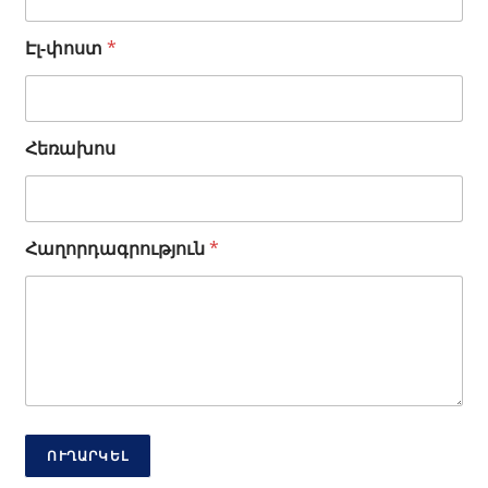
Էլ-փոստ
*
Հեռախոս
*
Հաղորդագրություն
*
Է
լ
-
փ
ո
ս
տ
*
ՈՒՂԱՐԿԵԼ