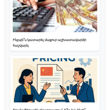
Ինչպե՞ս կատարել մաքուր աշխատավարձի
հաշվարկ
Տրանսֆերային գնագոյացում, ի՞նչ է և ինչի՞