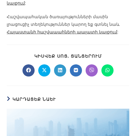
կայքում
:
Հաշվապահական ծառայությունների մասին
լրացուցիչ տեղեկություններ կարող եք գտնել նաև
Հայաստանի հաշվապահների պալատի կայքում
:
ԿԻՍՎԵՔ ՍՈՑ․ ՑԱՆՑԵՐՈՒՄ
ԿԱՐԴԱՑԵՔ ՆԱԵՒ