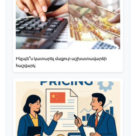
Ինչպե՞ս կատարել մաքուր աշխատավարձի
հաշվարկ