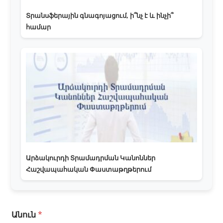
Տրանսֆերային գնագոյացում, ի՞նչ է և ինչի՞
համար
Արձակուրդի Տրամադրման Կանոններ
Հաշվապահական Փաստաթղթերում
Հ
Անուն
*