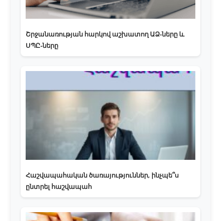
Շրջանառության հարկով աշխատող ԱՁ-ները և
ՍՊԸ-ները
Հաշվապահական ծառայություններ, ինչպե՞ս
ընտրել հաշվապահ