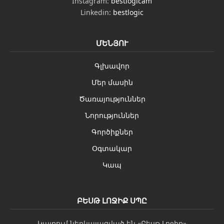
Instagram:
bestlogicam
Linkedin:
bestlogic
ՄԵՆՅՈՒ
Գլխավոր
Մեր մասին
Ծառայություններ
Նորություններ
Գործիքներ
Օգտակար
Կապ
ԲԵՍԹ ԼՈՋԻՔ ՍՊԸ
Կայքում ներկայացված են «Բեսթ Լոջիք»