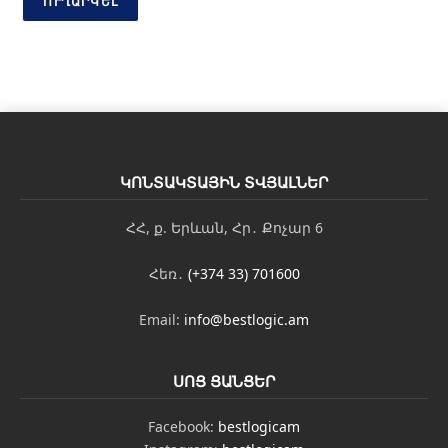
ՈՒՂԱՐԿԵԼ
ԿՈՆՏԱԿՏԱՅԻՆ ՏՎՅԱԼՆԵՐ
ՀՀ, ք. Երևան, Հր․ Քոչար 6
Հեռ․
(+374 33) 701600
Email:
info@bestlogic.am
ՍՈՑ ՑԱՆՑԵՐ
Facebook:
bestlogicam