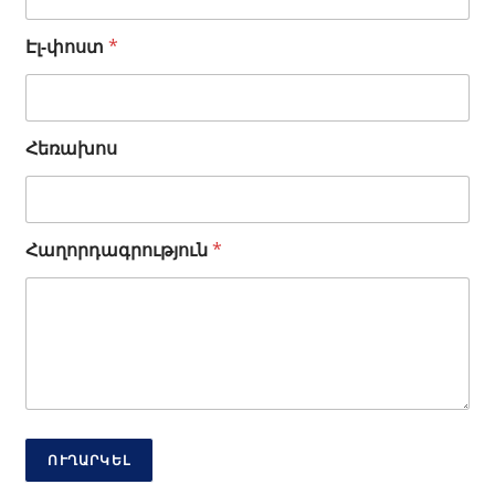
Էլ-փոստ
*
Է
Հեռախոս
լ
-
փ
ո
Հաղորդագրություն
*
ս
տ
*
*
ՈՒՂԱՐԿԵԼ