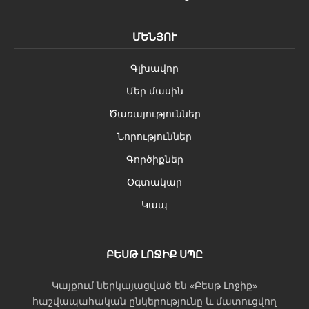
ՄԵՆՅՈՒ
Գլխավոր
Մեր մասին
Ծառայություններ
Նորություններ
Գործիքներ
Օգտակար
Կապ
ԲԵՍԹ ԼՈՋԻՔ ՍՊԸ
Կայքում ներկայացված են «Բեսթ Լոջիք»
հաշվապահական ընկերությունը և մատուցվող