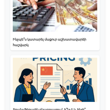
Ինչպե՞ս կատարել մաքուր աշխատավարձի
հաշվարկ
Տրանսֆերային գնագոյացում, ի՞նչ է և ինչի՞