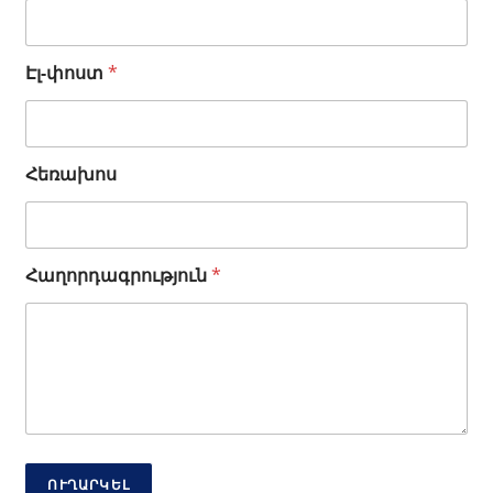
Էլ-փոստ
*
Հեռախոս
Է
Հաղորդագրություն
*
լ
-
փ
ո
ս
տ
Ա
ն
ո
ւ
ՈՒՂԱՐԿԵԼ