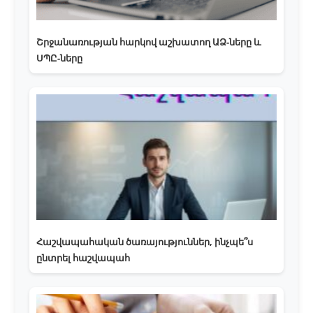
Շրջանառության հարկով աշխատող ԱՁ-ները և
ՍՊԸ-ները
Հաշվապահական ծառայություններ, ինչպե՞ս
ընտրել հաշվապահ