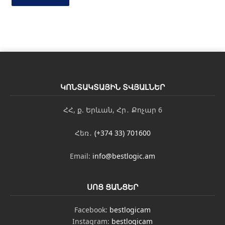
ն
*
ԿՈՆՏԱԿՏԱՅԻՆ ՏՎՅԱԼՆԵՐ
ՀՀ, ք. Երևան, Հր․ Քոչար 6
Հեռ․
(+374 33) 701600
Email:
info@bestlogic.am
ՍՈՑ ՑԱՆՑԵՐ
Facebook:
bestlogicam
Instagram:
bestlogicam