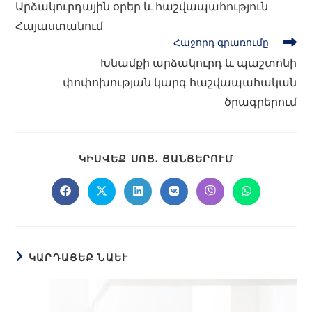
Արձակուրդային օրեր և հաշվապահություն
Հայաստանում
Հաջորդ գրառումը
Խնամքի արձակուրդ և պաշտոնի
փոփոխության կարգ հաշվապահական
ծրագրերում
ԿԻՍՎԵՔ ՍՈՑ․ ՑԱՆՑԵՐՈՒՄ
ԿԱՐԴԱՑԵՔ ՆԱԵՒ