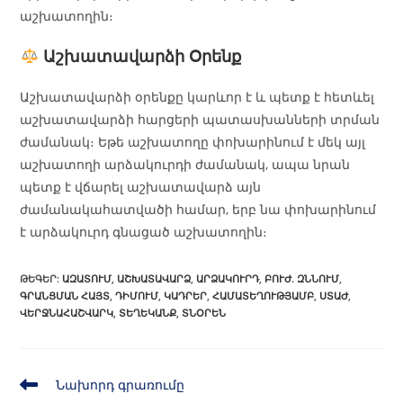
աշխատողին։
Աշխատավարձի Օրենք
Աշխատավարձի օրենքը կարևոր է և պետք է հետևել
աշխատավարձի հարցերի պատասխանների տրման
ժամանակ։ Եթե աշխատողը փոխարինում է մեկ այլ
աշխատողի արձակուրդի ժամանակ, ապա նրան
պետք է վճարել աշխատավարձ այն
ժամանակահատվածի համար, երբ նա փոխարինում
է արձակուրդ գնացած աշխատողին։
ԹԵԳԵՐ
:
ԱԶԱՏՈՒՄ
,
ԱՇԽԱՏԱՎԱՐՁ
,
ԱՐՁԱԿՈՒՐԴ
,
ԲՈՒԺ. ԶՆՆՈՒՄ
,
ԳՐԱՆՑՄԱՆ ՀԱՅՏ
,
ԴԻՄՈՒՄ
,
ԿԱԴՐԵՐ
,
ՀԱՄԱՏԵՂՈՒԹՅԱՄԲ
,
ՍՏԱԺ
,
ՎԵՐՋՆԱՀԱՇՎԱՐԿ
,
ՏԵՂԵԿԱՆՔ
,
ՏՆՕՐԵՆ
Նախորդ գրառումը