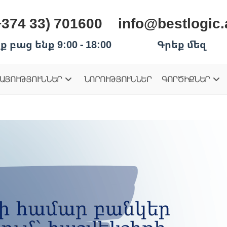
+374 33) 701600
info@bestlogic
ք բաց ենք 9:00 - 18:00
Գրեք մեզ
ԱՅՈՒԹՅՈՒՆՆԵՐ
ՆՈՐՈՒԹՅՈՒՆՆԵՐ
ԳՈՐԾԻՔՆԵՐ