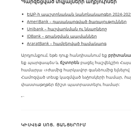
Պարզեցված տվյալների աղբյուրներ
ԵԱԲ-ի պաշտոնական կանոնակարգեր 2024‑202
AmeriBank – դասակարգված ծառայություններ
Unibank – հաշվարկման ու նկարները
IDBank – գրանցման պայմաններ
AraratBank – համբերված համակարգ
Արդյունքում, եթե դուք հանդիսանում եք
բրիտանա
եք
պարզապես
և
ճշտորեն
բացել հաշվեկշիռ Հայ
համարյա ২৪ժամից հարկավոր գանձումից ելնելով 
Համոզված տեսք կազմված სატոսկերի համար,
հա
փաստաթղթեր ճիշտ պատրաստելու համար:
“`
ԿԻՍՎԵՔ ՍՈՑ․ ՑԱՆՑԵՐՈՒՄ