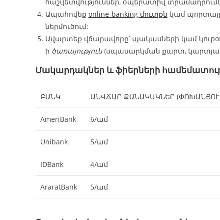
հաշվետվություններ, օպերատիվ տրամադրումն
Ապահովեք
online‑banking մուտքն
կամ պորտալը,
ներմուծում:
Ավարտեք վճարավորը՝ պակասների կամ կուpo
ի
ծառայություն
(սպասարկման քարտ, կարտյակ,
Մակարդակներ և ֆիերների համեմատությո
ԲԱՆԿ
ԱՆՎՃԱՐ ՔԱՆԱԿԱԿՆԵՐ (ՓՈԽԱՆՑՈՒ
AmeriBank
6/ամ
Unibank
5/ամ
IDBank
4/ամ
AraratBank
5/ամ