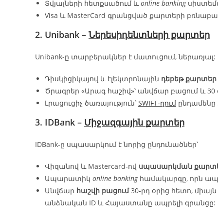
Տվյալների հետքսածում և
online banking
սիստեմա
Visa և MasterCard գրանցված քարտերի բռնա
2. Unibank –
Ներեսիդենտների քարտեր
Unibank-ը տարբերակներ է մատուցում, ներառյալ:
Դիսկիցիկայով և էլեկտրոնային
դեբեթ քարտեր
Ծրագրեր «Արագ հաշիվ»՝ անվճար բացում և 30
Լրացուցիչ ծառայություն՝
SWIFT‑ղում
ընդամենը 
3. IDBank –
Միջազգային քարտեր
IDBank-ը սպասարկում է նորից ընդունածներ՝
Վիզանով և Mastercard‑ով
սպասարկման քարտ
Ապարատիկ
online banking
համակարգը, որն ապա
Անվճար
հաշվի բացում
30-րդ օրից հետո, միա
անձնական ID և Հայաստանը ապրելի գրանցը: