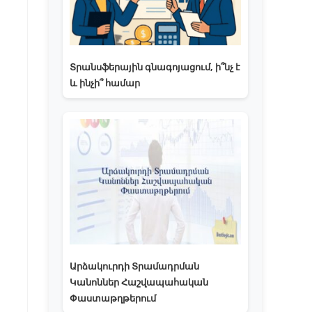
Տրանսֆերային գնագոյացում, ի՞նչ է
և ինչի՞ համար
Արձակուրդի Տրամադրման
Կանոններ Հաշվապահական
Փաստաթղթերում