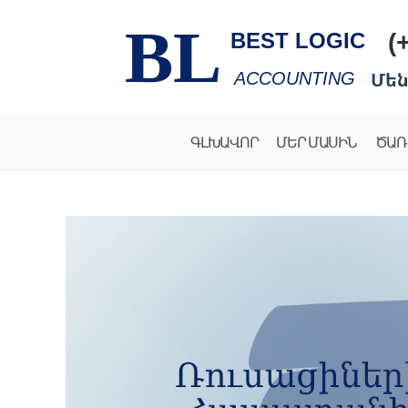
BL
(
BEST LOGIC
Մեն
ACCOUNTING
ԳԼԽԱՎՈՐ
ՄԵՐ ՄԱՍԻՆ
ԾԱՌ