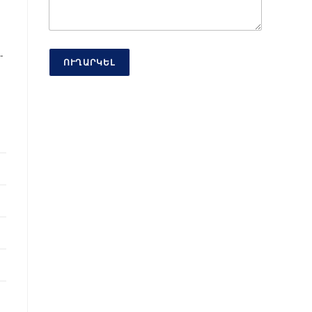
-
ՈՒՂԱՐԿԵԼ