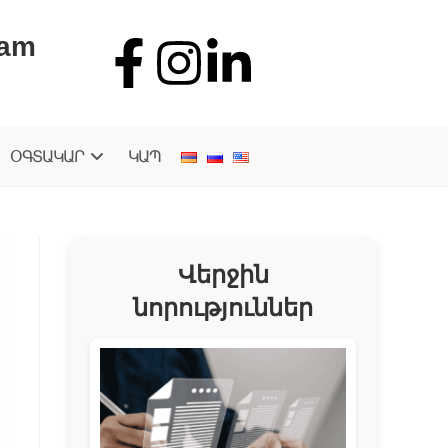
.am
ՕԳՏԱԿԱՐ
ԿԱՊ
Վերջին
նորություններ