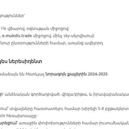
ություններ՝
 1% վճարով, օգնության միջոցով;
,
e‑mukdis.trade
միջոցով, մինչ sky‑սերվիսում;
նուր ընտրությունների համար, առանց ավելորդ
պես ներեսիդենտ
համաձայն են հետևյալ
նորագոյն քայլերին 2024‑2025
ր
՝ անձնական գործադրված, վիզա/բիթա, և իրավաբանակա
ցում՝ տվյալները հաստատելու համար (սիրելի 5‑8 բջթակերտ
ile
հեռախոսաըջ:
րեցում
՝ առաջին փոփոխությունների համար (ուսումնակա