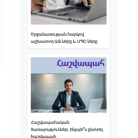
Շրջանառության հարկով
աշխատող ԱՁ-ները և ՍՊԸ-ները
Հաշվապահական
ծառայություններ, ինչպե՞ս ընտրել
հաշվապահ