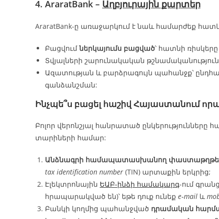
4. AraratBank –
Աղբյուրային քարտեր
AraratBank-ը առաջարկում է նաև համարժեք հատկ
Բացվում
ներկայումս բացված
՝ հատնի ռիսկերը
Տվյալների շարունակական թշնամականություն
Ազատության և բարձրագույն պահանջք՝ ընդհա
գանձանշման:
Ինչպե՞ս բացել հաշիվ Հայաստանում որ
Բոլոր վերոնշյալ հանրատած ընկերությունները 
տարիների համար:
Անձնագրի համապատասխանող փաստաթղթե
tax identification number
(TIN) արտաքին երկրից;
Էլեկտրոնային
ԵԱԲ‑ինձի համակարգ
-ում գրան
հրապարակված են)՝ եթե դուք ունեք
e‑mail
և
mob
Բանկի կողմից պահանջված
դրամական հարմա