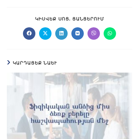
ԿԻՍՎԵՔ ՍՈՑ․ ՑԱՆՑԵՐՈՒՄ
ԿԱՐԴԱՑԵՔ ՆԱԵՒ