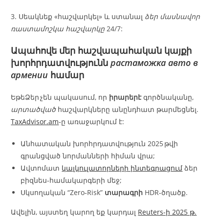
3. Սեակնեք «հաշվարկել» և ստանալ
ձեր մասնավոր
ռաստամոշկա հաշվարկը
24/7:
Ապահովե մեր հաշվապահական կայքի
խորհրդատվությունն
растаможка авто в
армении
համար
ԵթեՁեր չեն պակասում, որ
իրարերէ
գործնականը,
արտածված
հաշվարկները անընդհատ թարմեցնել.
TaxAdvisor.am
‑ը առաջարկում է:
Անհատական խորհրդատվություն 2025 թվի
գրանցված նորմանների հիման վրա;
Ավտոմատ
կալկուլատորների ինտեգրացում
ձեր
բիզնես‑համակարգերի մեջ;
Սկսողական “Zero‑Risk”
տարագրի
HDR‑ծղածք.
Ավելին, այստեղ կարող եք կարդալ
Reuters-ի 2025 թ.