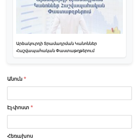
Արձակուրդի Տրամադրման Կանոններ
Հաշվապահական Փաստաթղթերում
Անուն
*
Հ
Էլ-փոստ
*
ե
ռ
ա
խ
Հեռախոս
ո