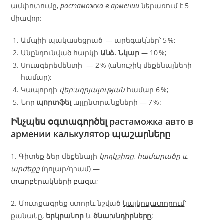
ամփոփումը,
растаможка в армении
ներառում է 5
միավոր:
Ամպիի պակասեցրած — արեգակներ՝ 5 %;
Անընդունված հարկի
Անձ. Նկար
— 10 %;
Սուագերեմենտի — 2 % (անուշիկ մեքենայների
համար);
Կապորդի
վերադրյալության
համար 6 %;
Նոր
պորտֆել
այլընտրանքների — 7 %:
Ինչպես օգտագործել
растаможка авто в
армении калькулятор
պաշարները
1. Գիտեք ձեր մեքենայի
կողկշիռը, համարածը և
արժեքը
(դոլար/դրամ) —
տարբերակների բազա
;
2. Մուտքագրեք ստորև նշված
կալկուլատորում
՝
քանակը,
երկրանոր
և
ծնախնդիրները
;