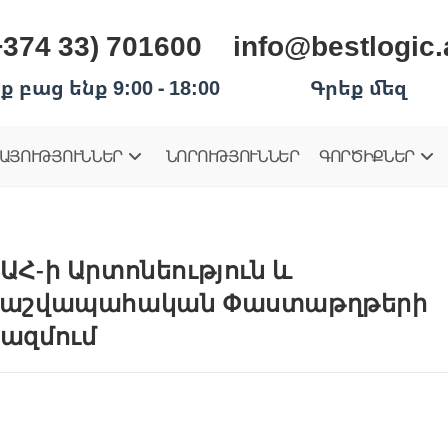
+374 33) 701600
info@bestlogic
ք բաց ենք 9:00 - 18:00
Գրեք մեզ
ԱՅՈՒԹՅՈՒՆՆԵՐ
ՆՈՐՈՒԹՅՈՒՆՆԵՐ
ԳՈՐԾԻՔՆԵՐ
ԱՀ-ի Արտոնեություն և
աշվապահական Փաստաթղթերի
ազմում