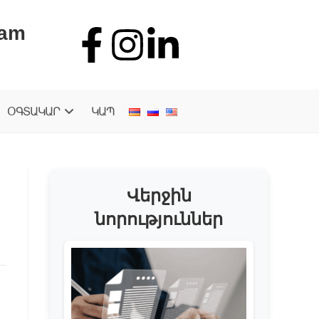
.am
ՕԳՏԱԿԱՐ
ԿԱՊ
Վերջին
նորություններ