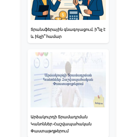
Տրանսֆերային գնագոյացում, ի՞նչ է
և ինչի՞ համար
Արձակուրդի Տրամադրման
Կանոններ Հաշվապահական
Փաստաթղթերում