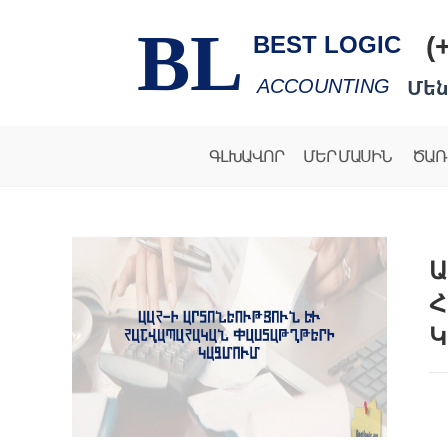
BL
(
BEST LOGIC
Մեն
ACCOUNTING
ԳԼԽԱՎՈՐ
ՄԵՐ ՄԱՍԻՆ
ԾԱՌ
Ա
Հ
Կ