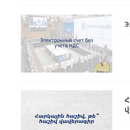
Э
Հ
վ