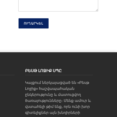
թ
յ
ո
ւ
ն
ՈՒՂԱՐԿԵԼ
Հ
ա
ղ
ո
ր
դ
ա
գ
ր
ԲԵՍԹ ԼՈՋԻՔ ՍՊԸ
ո
ւ
Կայքում ներկայացված են «Բեսթ
թ
յ
Լոջիք» հաշվապահական
ո
ընկերությունը և մատուցվող
ւ
ծառայությունները։ Մենք ամուր և
ն
վստահելի թիմ ենք, որն ունի խոր
Հ
գիտելիքներ այն խնդիրների
ա