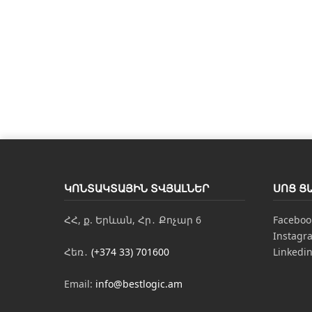
ԿՈՆՏԱԿՏԱՅԻՆ ՏՎՅԱԼՆԵՐ
ՍՈՑ Ց
ՀՀ, ք. Երևան, Հր․ Քոչար 6
Faceboo
Instagr
Հեռ․
(+374 33) 701600
Linkedi
Email:
info@bestlogic.am