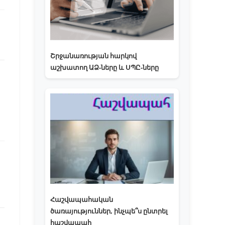
Շրջանառության հարկով
աշխատող ԱՁ-ները և ՍՊԸ-ները
Հաշվապահական
ծառայություններ, ինչպե՞ս ընտրել
հաշվապահ