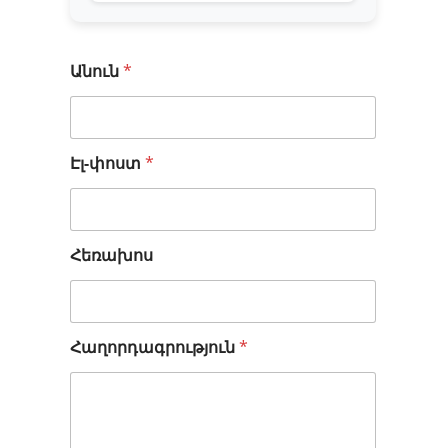
Անուն
*
Էլ-փոստ
*
Հ
Հեռախոս
ա
ղ
ո
ր
Հաղորդագրություն
*
դ
ա
գ
ր
ո
ւ