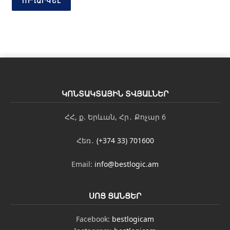
ո
ՈՒՂԱՐԿԵԼ
ս
Է
լ
-
փ
ո
ս
տ
ԿՈՆՏԱԿՏԱՅԻՆ ՏՎՅԱԼՆԵՐ
ՀՀ, ք. Երևան, Հր․ Քոչար 6
Հեռ․
(+374 33) 701600
Email:
info@bestlogic.am
ՍՈՑ ՑԱՆՑԵՐ
Facebook:
bestlogicam