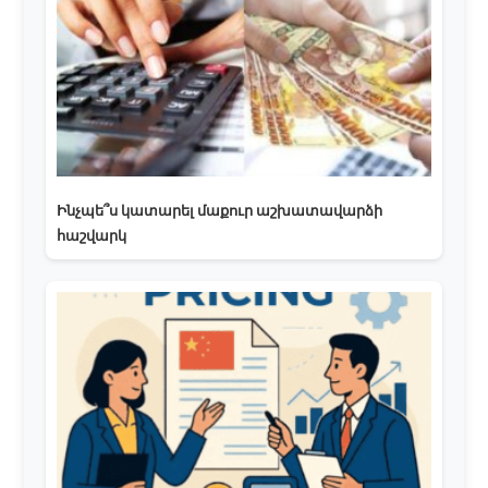
Ինչպե՞ս կատարել մաքուր աշխատավարձի
հաշվարկ