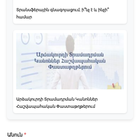
Տրանսֆերային գնագոյացում, ի՞նչ է և ինչի՞
համար
Արձակուրդի Տրամադրման Կանոններ
Հաշվապահական Փաստաթղթերում
Անուն
*