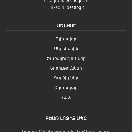
Instagram:
bestlogicam
Linkedin:
bestlogic
ՄԵՆՅՈՒ
Գլխավոր
Մեր մասին
Ծառայություններ
Նորություններ
Գործիքներ
Օգտակար
Կապ
ԲԵՍԹ ԼՈՋԻՔ ՍՊԸ
Կայքում ներկայացված են «Բեսթ Լոջիք»