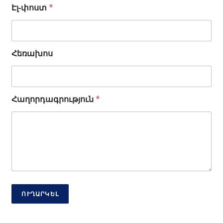
Ա
Էլ-փոստ
*
ն
ո
ւ
ն
Հեռախոս
Ա
ն
ո
ւ
ն
Հաղորդագրություն
*
*
ՈՒՂԱՐԿԵԼ