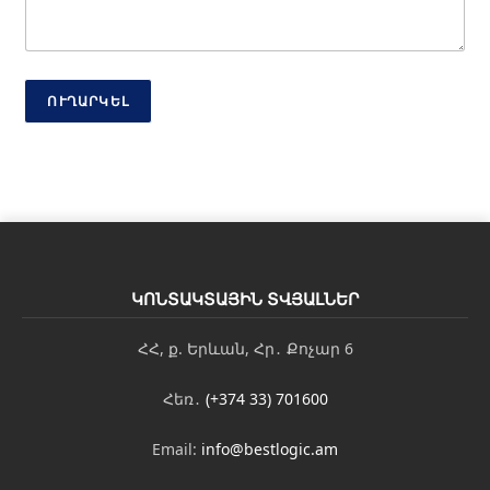
ՈՒՂԱՐԿԵԼ
ԿՈՆՏԱԿՏԱՅԻՆ ՏՎՅԱԼՆԵՐ
ՀՀ, ք. Երևան, Հր․ Քոչար 6
Հեռ․
(+374 33) 701600
Email:
info@bestlogic.am