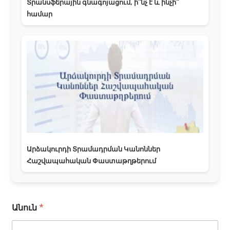
Տրանսֆերային գնագոյացում, ի՞նչ է և ինչի՞
համար
Արձակուրդի Տրամադրման Կանոններ
Հաշվապահական Փաստաթղթերում
*
Անուն
*
Է
լ