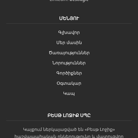
ՄԵՆՅՈՒ
Գլխավոր
Մեր մասին
Ծառայություններ
Նորություններ
Գործիքներ
Օգտակար
Կապ
ԲԵՍԹ ԼՈՋԻՔ ՍՊԸ
Կայքում ներկայացված են «Բեսթ Լոջիք»
հաշվապահական ընկերությունը և մատուցվող