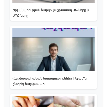
Շրջանառության հարկով աշխատող ԱՁ-ները և
ՍՊԸ-ները
Հաշվապահական ծառայություններ, ինչպե՞ս
ընտրել հաշվապահ