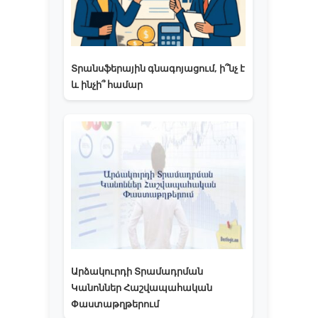
Տրանսֆերային գնագոյացում, ի՞նչ է
և ինչի՞ համար
Արձակուրդի Տրամադրման
Կանոններ Հաշվապահական
Փաստաթղթերում