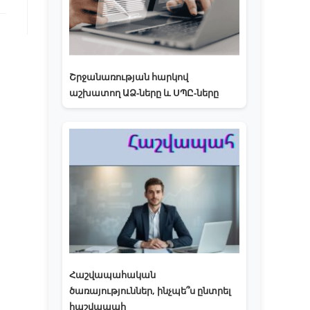
Շրջանառության հարկով
աշխատող ԱՁ-ները և ՍՊԸ-ները
Հաշվապահական
ծառայություններ, ինչպե՞ս ընտրել
հաշվապահ