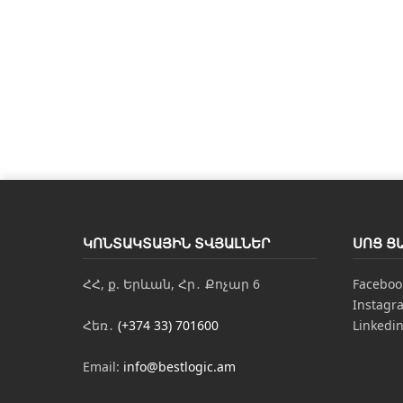
ԿՈՆՏԱԿՏԱՅԻՆ ՏՎՅԱԼՆԵՐ
ՍՈՑ Ց
ՀՀ, ք. Երևան, Հր․ Քոչար 6
Faceboo
Instagr
Հեռ․
(+374 33) 701600
Linkedi
Email:
info@bestlogic.am