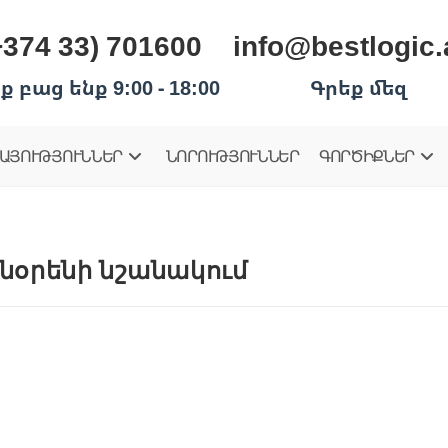
+374 33) 701600
info@bestlogic
ք բաց ենք 9:00 - 18:00
Գրեք մեզ
ԱՅՈՒԹՅՈՒՆՆԵՐ
ՆՈՐՈՒԹՅՈՒՆՆԵՐ
ԳՈՐԾԻՔՆԵՐ
նօրենի նշանակում