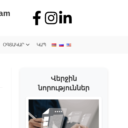
.am
ՕԳՏԱԿԱՐ
ԿԱՊ
Վերջին
նորություններ