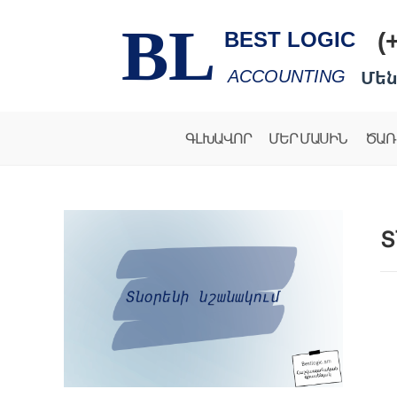
BL
(
BEST LOGIC
Մեն
ACCOUNTING
ԳԼԽԱՎՈՐ
ՄԵՐ ՄԱՍԻՆ
ԾԱՌ
Տ