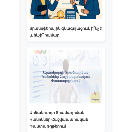
Տրանսֆերային գնագոյացում, ի՞նչ է
և ինչի՞ համար
Արձակուրդի Տրամադրման
Կանոններ Հաշվապահական
Փաստաթղթերում