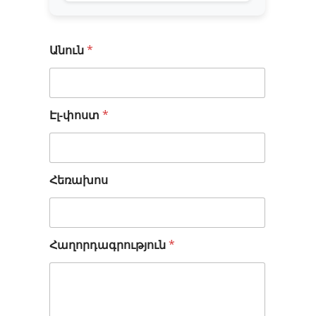
Անուն
*
Էլ-փոստ
*
Ա
Հեռախոս
ն
ո
ւ
ն
Հաղորդագրություն
*
Է
լ
-
փ
ո
ս