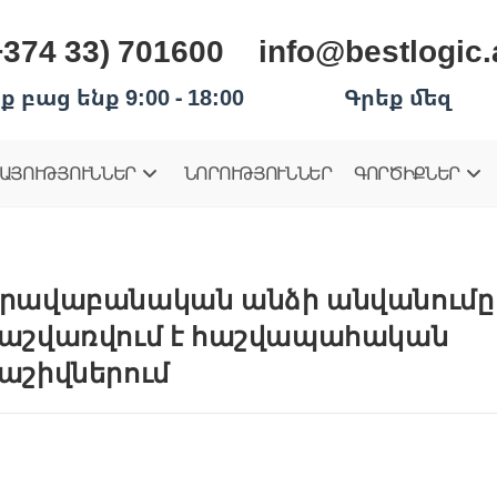
+374 33) 701600
info@bestlogic
ք բաց ենք 9:00 - 18:00
Գրեք մեզ
ԱՅՈՒԹՅՈՒՆՆԵՐ
ՆՈՐՈՒԹՅՈՒՆՆԵՐ
ԳՈՐԾԻՔՆԵՐ
րավաբանական անձի անվանումը
աշվառվում է հաշվապահական
աշիվներում