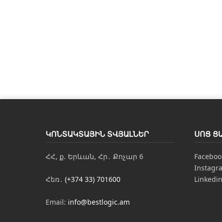
ԿՈՆՏԱԿՏԱՅԻՆ ՏՎՅԱԼՆԵՐ
ՍՈՑ Ց
ՀՀ, ք. Երևան, Հր․ Քոչար 6
Faceboo
Instagr
Հեռ․
(+374 33) 701600
Linkedi
Email:
info@bestlogic.am