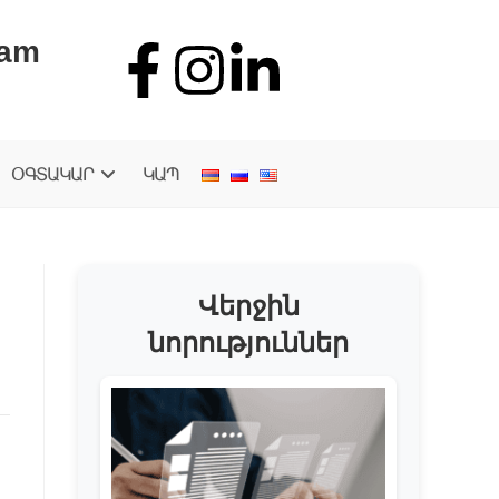
.am
ՕԳՏԱԿԱՐ
ԿԱՊ
Վերջին
նորություններ