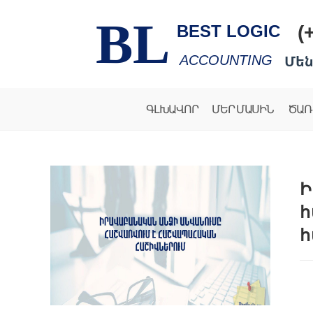
BL
(
BEST LOGIC
Մեն
ACCOUNTING
ԳԼԽԱՎՈՐ
ՄԵՐ ՄԱՍԻՆ
ԾԱՌ
Ի
հ
հ