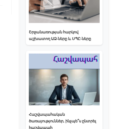
Շրջանառության հարկով
աշխատող ԱՁ-ները և ՍՊԸ-ները
Հաշվապահական
ծառայություններ, ինչպե՞ս ընտրել
հաշվապահ