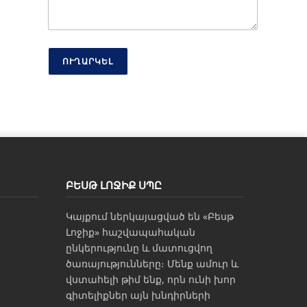
տ
Հ
ե
ռ
ա
ՈՒՂԱՐԿԵԼ
խ
ո
ս
ԲԵՍԹ ԼՈՋԻՔ ՍՊԸ
Կայքում ներկայացված են «Բեսթ
Լոջիք» հաշվապահական
ընկերությունը և մատուցվող
ծառայությունները։ Մենք ամուր և
վստահելի թիմ ենք, որն ունի խոր
գիտելիքներ այն խնդիրների