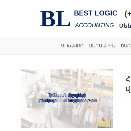
BL
(
BEST LOGIC
Մեն
ACCOUNTING
ԳԼԽԱՎՈՐ
ՄԵՐ ՄԱՍԻՆ
ԾԱՌ
Հ
վ