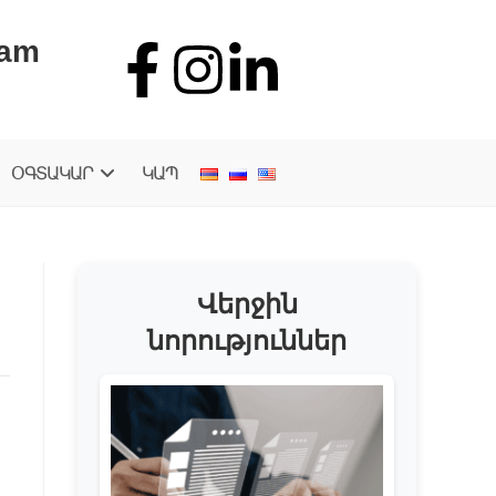
.am
ՕԳՏԱԿԱՐ
ԿԱՊ
Վերջին
նորություններ