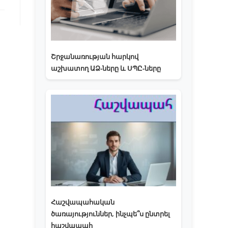
Շրջանառության հարկով
աշխատող ԱՁ-ները և ՍՊԸ-ները
Հաշվապահական
ծառայություններ, ինչպե՞ս ընտրել
հաշվապահ