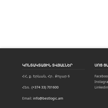
ԿՈՆՏԱԿՏԱՅԻՆ ՏՎՅԱԼՆԵՐ
ՍՈՑ Ց
ՀՀ, ք. Երևան, Հր․ Քոչար 6
Faceboo
Instagr
Հեռ․
(+374 33) 701600
Linkedi
Email:
info@bestlogic.am