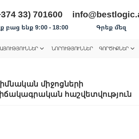
+374 33) 701600
info@bestlogic
ք բաց ենք 9:00 - 18:00
Գրեք մեզ
ԱՅՈՒԹՅՈՒՆՆԵՐ
ՆՈՐՈՒԹՅՈՒՆՆԵՐ
ԳՈՐԾԻՔՆԵՐ
իմնական միջոցների
իճակագրական հաշվետվություն