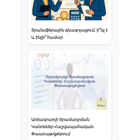
Տրանսֆերային գնագոյացում, ի՞նչ է
և ինչի՞ համար
Արձակուրդի Տրամադրման
Կանոններ Հաշվապահական
Փաստաթղթերում