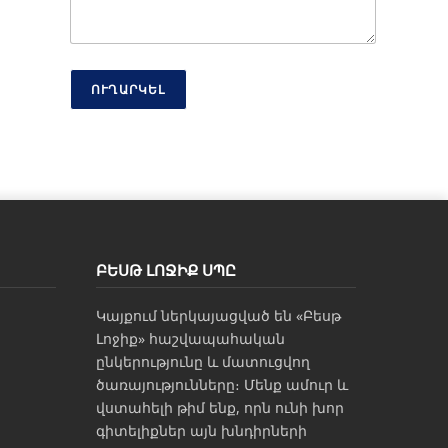
ո
ւ
ն
Հ
ե
ՈՒՂԱՐԿԵԼ
ռ
ա
խ
ո
ս
ԲԵՍԹ ԼՈՋԻՔ ՍՊԸ
Կայքում ներկայացված են «Բեսթ
Լոջիք» հաշվապահական
ընկերությունը և մատուցվող
ծառայությունները։ Մենք ամուր և
վստահելի թիմ ենք, որն ունի խոր
գիտելիքներ այն խնդիրների