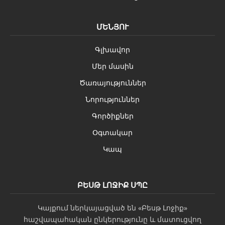
ՄԵՆՅՈՒ
Գլխավոր
Մեր մասին
Ծառայություններ
Նորություններ
Գործիքներ
Օգտակար
Կապ
ԲԵՍԹ ԼՈՋԻՔ ՍՊԸ
Կայքում ներկայացված են «Բեսթ Լոջիք»
հաշվապահական ընկերությունը և մատուցվող