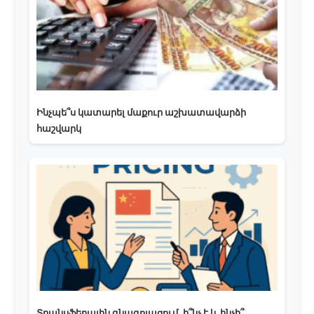
Ինչպե՞ս կատարել մաքուր աշխատավարձի
հաշվարկ
Տրանսֆերային գնագոյացում, ի՞նչ է և ինչի՞