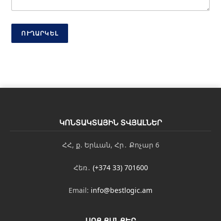
ո
ս
Հ
ա
ՈՒՂԱՐԿԵԼ
ղ
ո
ր
դ
ա
գ
ր
ո
ւ
ԿՈՆՏԱԿՏԱՅԻՆ ՏՎՅԱԼՆԵՐ
թ
յ
ՀՀ, ք. Երևան, Հր․ Քոչար 6
ո
ւ
ն
Հեռ․
(+374 33) 701600
Email:
info@bestlogic.am
ՍՈՑ ՑԱՆՑԵՐ