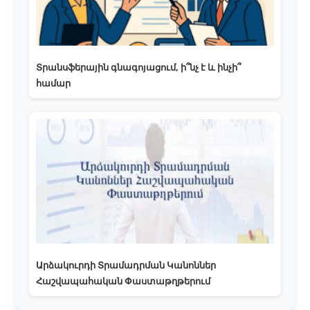
Տրանսֆերային գնագոյացում, ի՞նչ է և ինչի՞
համար
Արձակուրդի Տրամադրման Կանոններ
Հաշվապահական Փաստաթղթերում