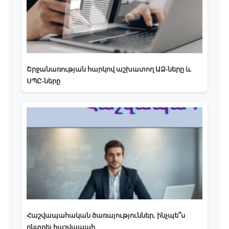
Շրջանառության հարկով աշխատող ԱՁ-ները և
ՍՊԸ-ները
Հաշվապահական ծառայություններ, ինչպե՞ս
ընտրել հաշվապահ