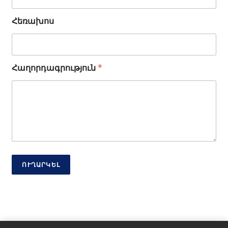
Հեռախոս
*
Հաղորդագրություն
*
*
Ա
ն
ո
ւ
ն
ՈՒՂԱՐԿԵԼ