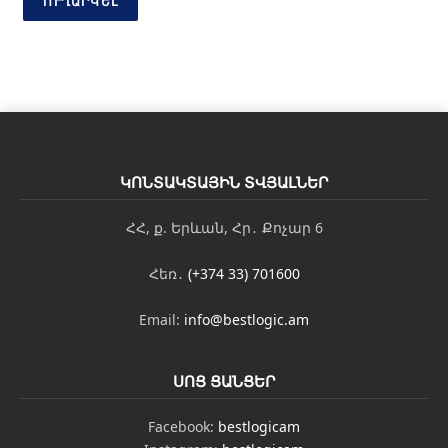
ՈՒՂԱՐԿԵԼ
ԿՈՆՏԱԿՏԱՅԻՆ ՏՎՅԱԼՆԵՐ
ՀՀ, ք. Երևան, Հր․ Քոչար 6
Հեռ․
(+374 33) 701600
Email:
info@bestlogic.am
ՍՈՑ ՑԱՆՑԵՐ
Facebook:
bestlogicam