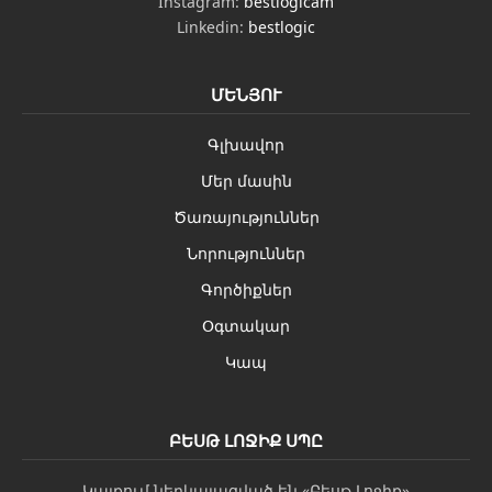
Instagram:
bestlogicam
Linkedin:
bestlogic
ՄԵՆՅՈՒ
Գլխավոր
Մեր մասին
Ծառայություններ
Նորություններ
Գործիքներ
Օգտակար
Կապ
ԲԵՍԹ ԼՈՋԻՔ ՍՊԸ
Կայքում ներկայացված են «Բեսթ Լոջիք»