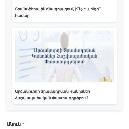
Տրանսֆերային գնագոյացում, ի՞նչ է և ինչի՞
համար
Արձակուրդի Տրամադրման Կանոններ
Հաշվապահական Փաստաթղթերում
Հ
Անուն
*