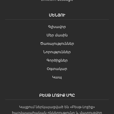
ՄԵՆՅՈՒ
Գլխավոր
Մեր մասին
Ծառայություններ
Նորություններ
Գործիքներ
Օգտակար
Կապ
ԲԵՍԹ ԼՈՋԻՔ ՍՊԸ
Կայքում ներկայացված են «Բեսթ Լոջիք»
հաշվապահական ընկերությունը և մատուցվող