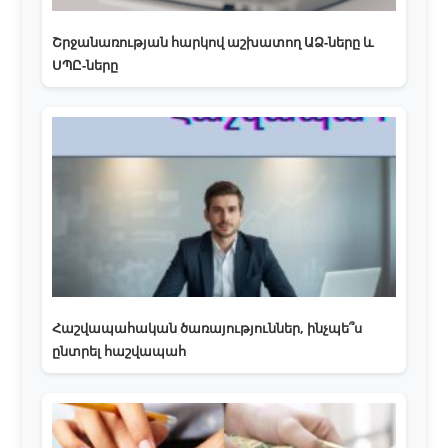
Շրջանառության հարկով աշխատող ԱՁ-ները և
ՍՊԸ-ները
Հաշվապահական ծառայություններ, ինչպե՞ս
ընտրել հաշվապահ