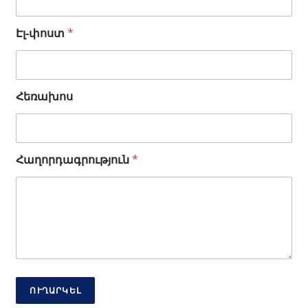
Ա
Էլ-փոստ
*
ն
ո
ւ
ն
Հեռախոս
Է
լ
-
փ
ո
Հաղորդագրություն
*
ս
տ
*
ՈՒՂԱՐԿԵԼ