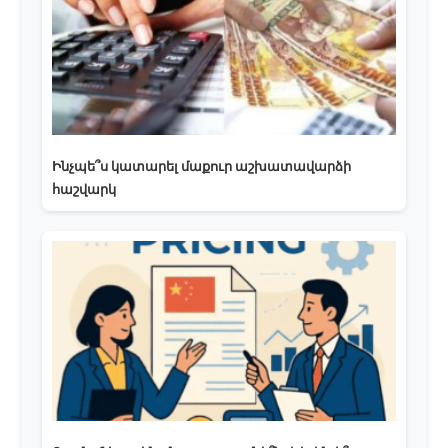
Ինչպե՞ս կատարել մաքուր աշխատավարձի
հաշվարկ