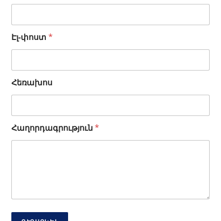
Էլ-փոստ
*
Հ
Հեռախոս
ե
ռ
ա
խ
Հաղորդագրություն
*
ո
ս
*
*