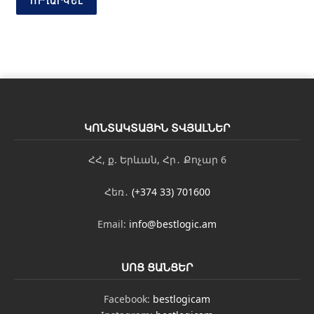
ՈՒՂԱՐԿԵԼ
ԿՈՆՏԱԿՏԱՅԻՆ ՏՎՅԱԼՆԵՐ
ՀՀ, ք. Երևան, Հր․ Քոչար 6
Հեռ․
(+374 33) 701600
Email:
info@bestlogic.am
ՍՈՑ ՑԱՆՑԵՐ
Facebook:
bestlogicam