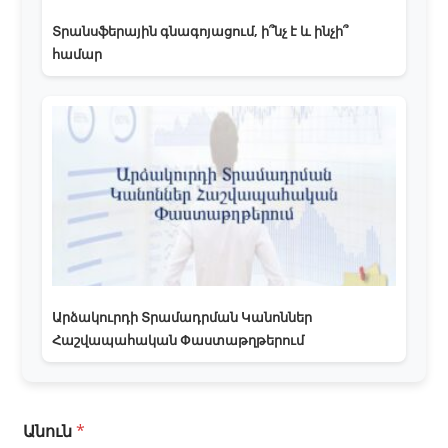
Տրանսֆերային գնագոյացում, ի՞նչ է և ինչի՞
համար
Արձակուրդի Տրամադրման Կանոններ
Հաշվապահական Փաստաթղթերում
Անուն
*