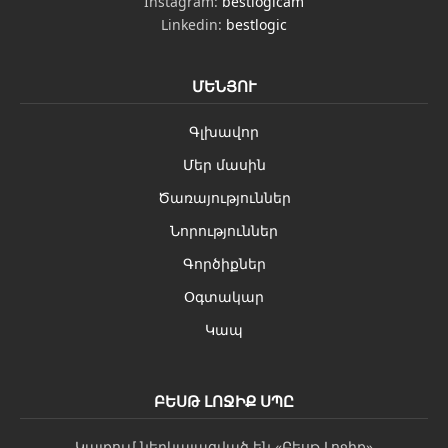
Instagram:
bestlogicam
Linkedin:
bestlogic
ՄԵՆՅՈՒ
Գլխավոր
Մեր մասին
Ծառայություններ
Նորություններ
Գործիքներ
Օգտակար
Կապ
ԲԵՍԹ ԼՈՋԻՔ ՍՊԸ
Կայքում ներկայացված են «Բեսթ Լոջիք»