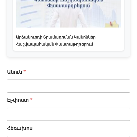
Արձակուրդի Տրամադրման Կանոններ
Հաշվապահական Փաստաթղթերում
Անուն
*
Հ
Էլ-փոստ
*
ե
ռ
ա
խ
Հեռախոս
ո
ս