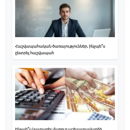
Հաշվապահական ծառայություններ, ինչպե՞ս
ընտրել հաշվապահ
Ինչպե՞ս կատարել մաքուր աշխատավարձի