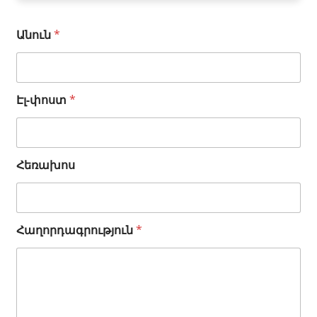
Անուն
*
Է
Էլ-փոստ
*
լ
-
փ
ո
Հեռախոս
ս
տ
Ա
ն
ո
Հաղորդագրություն
*
ւ
ն
*