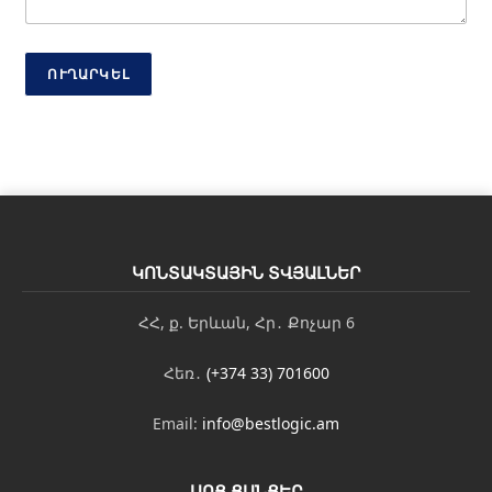
ՈՒՂԱՐԿԵԼ
ԿՈՆՏԱԿՏԱՅԻՆ ՏՎՅԱԼՆԵՐ
ՀՀ, ք. Երևան, Հր․ Քոչար 6
Հեռ․
(+374 33) 701600
Email:
info@bestlogic.am
ՍՈՑ ՑԱՆՑԵՐ