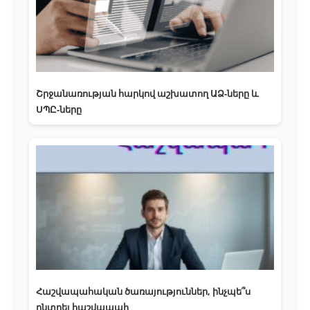
Շրջանառության հարկով աշխատող ԱՁ-ները և
ՍՊԸ-ները
Հաշվապահական ծառայություններ, ինչպե՞ս
ընտրել հաշվապահ