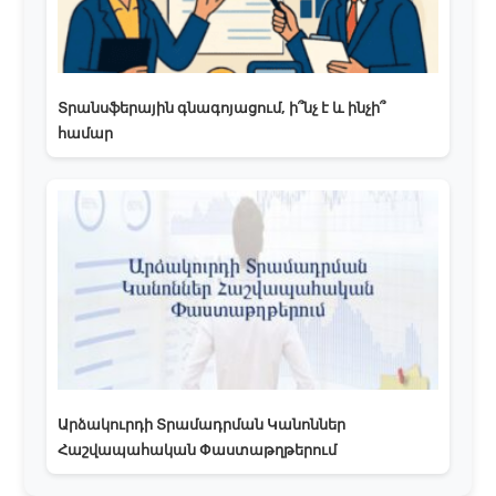
Տրանսֆերային գնագոյացում, ի՞նչ է և ինչի՞
համար
Արձակուրդի Տրամադրման Կանոններ
Հաշվապահական Փաստաթղթերում