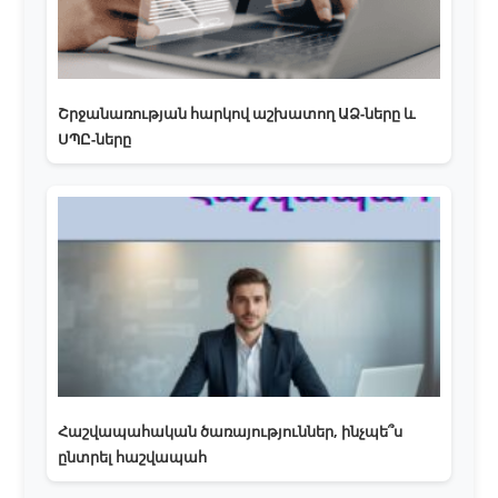
Շրջանառության հարկով աշխատող ԱՁ-ները և
ՍՊԸ-ները
Հաշվապահական ծառայություններ, ինչպե՞ս
ընտրել հաշվապահ