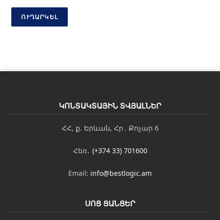
ս
ՈՒՂԱՐԿԵԼ
ԿՈՆՏԱԿՏԱՅԻՆ ՏՎՅԱԼՆԵՐ
ՀՀ, ք. Երևան, Հր․ Քոչար 6
Հեռ․
(+374 33) 701600
Email:
info@bestlogic.am
ՍՈՑ ՑԱՆՑԵՐ