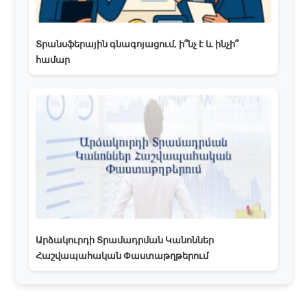
Տրանսֆերային գնագոյացում, ի՞նչ է և ինչի՞
համար
Արձակուրդի Տրամադրման Կանոններ
Հաշվապահական Փաստաթղթերում