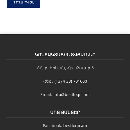
ն
ՈՒՂԱՐԿԵԼ
Է
լ
-
փ
ո
ս
տ
Ա
ն
ԿՈՆՏԱԿՏԱՅԻՆ ՏՎՅԱԼՆԵՐ
ո
ւ
ՀՀ, ք. Երևան, Հր․ Քոչար 6
ն
Հեռ․
(+374 33) 701600
Email:
info@bestlogic.am
ՍՈՑ ՑԱՆՑԵՐ
Facebook:
bestlogicam