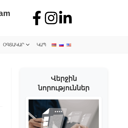
.am
ՕԳՏԱԿԱՐ
ԿԱՊ
Վերջին
նորություններ