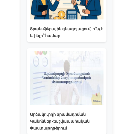
Տրանսֆերային գնագոյացում, ի՞նչ է
և ինչի՞ համար
Արձակուրդի Տրամադրման
Կանոններ Հաշվապահական
Փաստաթղթերում