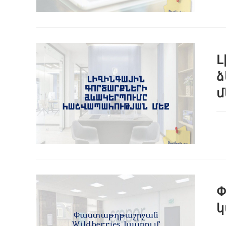
Լ
ձ
մ
Փ
կ