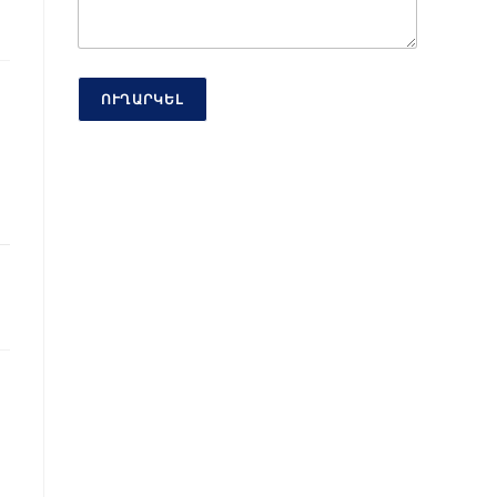
ՈՒՂԱՐԿԵԼ