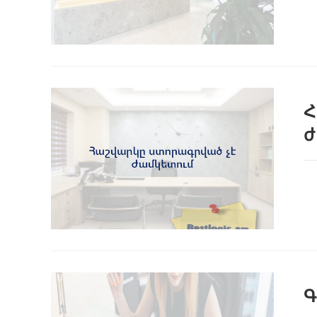
Հ
ժ
Գ