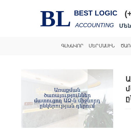
BL
(
BEST LOGIC
Մեն
ACCOUNTING
ԳԼԽԱՎՈՐ
ՄԵՐ ՄԱՍԻՆ
ԾԱՌ
Ա
մ
ը