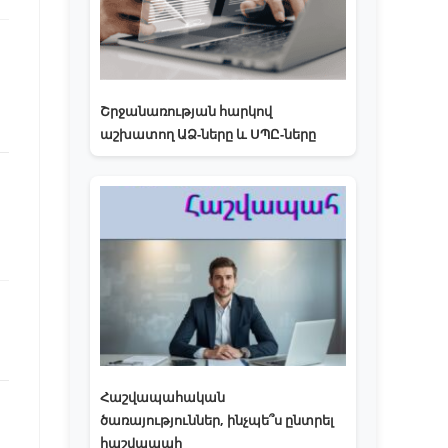
Շրջանառության հարկով
աշխատող ԱՁ-ները և ՍՊԸ-ները
Հաշվապահական
ծառայություններ, ինչպե՞ս ընտրել
հաշվապահ