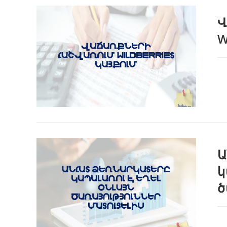
Վ
W
Ա
կ
ծ