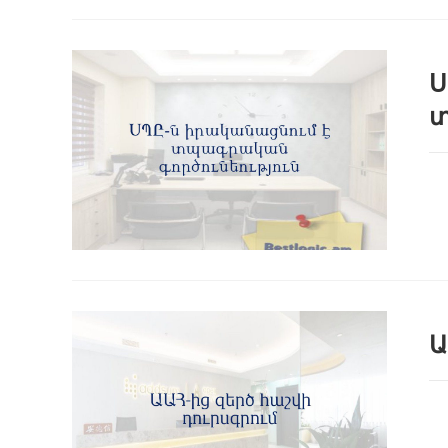
Ս
տ
Ա