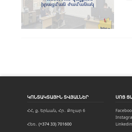
ԿՈՆՏԱԿՏԱՅԻՆ ՏՎՅԱԼՆԵՐ
ՍՈՑ Ց
ՀՀ, ք. Երևան, Հր․ Քոչար 6
Faceboo
Instagr
Հեռ․
(+374 33) 701600
Linkedi