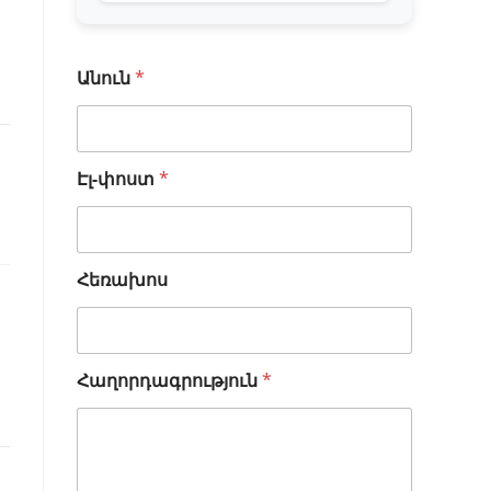
Անուն
*
Ա
Էլ-փոստ
*
ն
ո
ւ
ն
Հեռախոս
Է
լ
-
փ
ո
Հաղորդագրություն
*
ս
տ
*