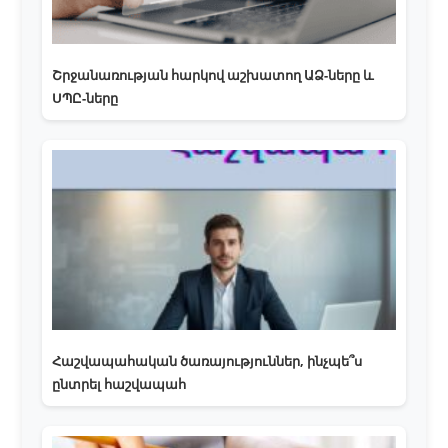
Շրջանառության հարկով աշխատող ԱՁ-ները և
ՍՊԸ-ները
Հաշվապահական ծառայություններ, ինչպե՞ս
ընտրել հաշվապահ