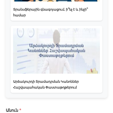
Տրանսֆերային գնագոյացում, ի՞նչ է և ինչի՞
համար
Արձակուրդի Տրամադրման Կանոններ
Հաշվապահական Փաստաթղթերում
Է
Անուն
*