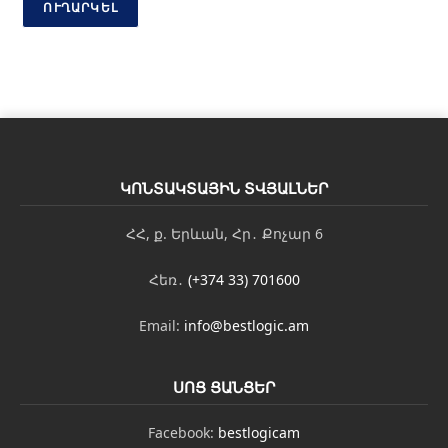
ՈՒՂԱՐԿԵԼ
ԿՈՆՏԱԿՏԱՅԻՆ ՏՎՅԱԼՆԵՐ
ՀՀ, ք. Երևան, Հր․ Քոչար 6
Հեռ․
(+374 33) 701600
Email:
info@bestlogic.am
ՍՈՑ ՑԱՆՑԵՐ
Facebook:
bestlogicam