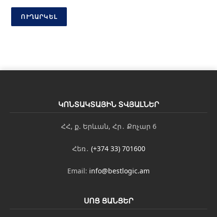
ւ
ն
ՈՒՂԱՐԿԵԼ
Հ
ա
ղ
ո
ր
դ
ա
գ
ր
ԿՈՆՏԱԿՏԱՅԻՆ ՏՎՅԱԼՆԵՐ
ո
ւ
ՀՀ, ք. Երևան, Հր․ Քոչար 6
թ
յ
ո
Հեռ․
(+374 33) 701600
ւ
ն
Email:
info@bestlogic.am
*
ՍՈՑ ՑԱՆՑԵՐ