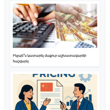
Ինչպե՞ս կատարել մաքուր աշխատավարձի
հաշվարկ