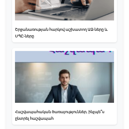
Շրջանառության հարկով աշխատող ԱՁ-ները և
ՍՊԸ-ները
Հաշվապահական ծառայություններ, ինչպե՞ս
ընտրել հաշվապահ