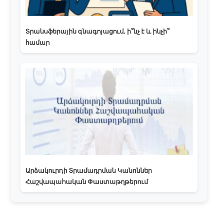
Տրանսֆերային գնագոյացում, ի՞նչ է և ինչի՞
համար
Արձակուրդի Տրամադրման Կանոններ
Հաշվապահական Փաստաթղթերում