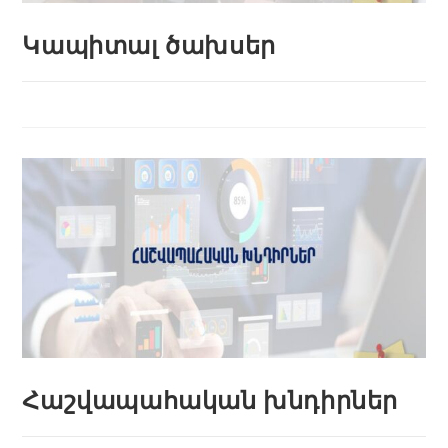
Կապիտալ ծախսեր
Հաշվապահական խնդիրներ