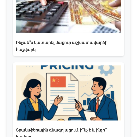
Ինչպե՞ս կատարել մաքուր աշխատավարձի
հաշվարկ
Տրանսֆերային գնագոյացում, ի՞նչ է և ինչի՞