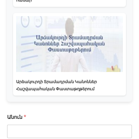
համար
Արձակուրդի Տրամադրման Կանոններ
Հաշվապահական Փաստաթղթերում
*
Անուն
*
Հ
ա
ղ