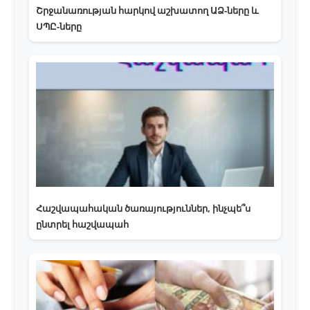
Շրջանառության հարկով աշխատող ԱՁ-ները և
ՍՊԸ-ները
Հաշվապահական ծառայություններ, ինչպե՞ս
ընտրել հաշվապահ