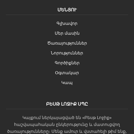
ՄԵՆՅՈՒ
Գլխավոր
Մեր մասին
Ծառայություններ
Նորություններ
Գործիքներ
Օգտակար
Կապ
ԲԵՍԹ ԼՈՋԻՔ ՍՊԸ
Կայքում ներկայացված են «Բեսթ Լոջիք»
հաշվապահական ընկերությունը և մատուցվող
ծառայությունները։ Մենք ամուր և վստահելի թիմ ենք,