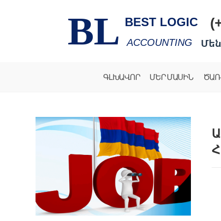
BL
(
BEST LOGIC
Մեն
ACCOUNTING
ԳԼԽԱՎՈՐ
ՄԵՐ ՄԱՍԻՆ
ԾԱՌ
Ա
Հ