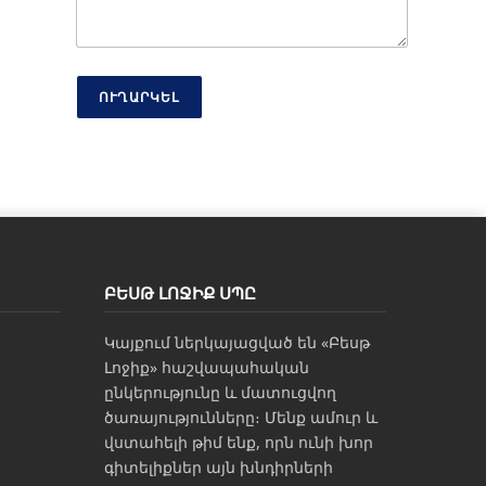
Ա
ն
ո
ւ
ն
ՈՒՂԱՐԿԵԼ
ԲԵՍԹ ԼՈՋԻՔ ՍՊԸ
Կայքում ներկայացված են «Բեսթ
Լոջիք» հաշվապահական
ընկերությունը և մատուցվող
ծառայությունները։ Մենք ամուր և
վստահելի թիմ ենք, որն ունի խոր
գիտելիքներ այն խնդիրների