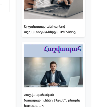
Շրջանառության հարկով
աշխատող ԱՁ-ները և ՍՊԸ-ները
Հաշվապահական
ծառայություններ, ինչպե՞ս ընտրել
հաշվապահ