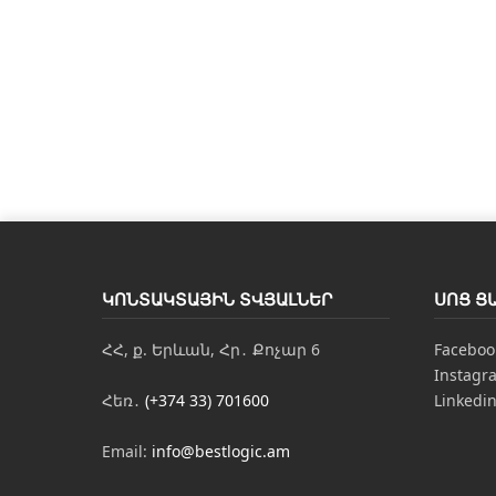
ԿՈՆՏԱԿՏԱՅԻՆ ՏՎՅԱԼՆԵՐ
ՍՈՑ Ց
ՀՀ, ք. Երևան, Հր․ Քոչար 6
Faceboo
Instagr
Հեռ․
(+374 33) 701600
Linkedi
Email:
info@bestlogic.am