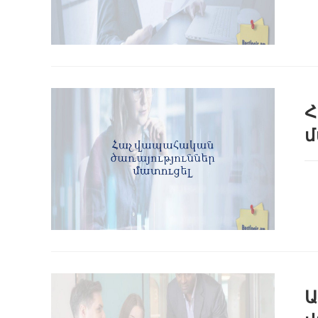
Հ
մ
Ա