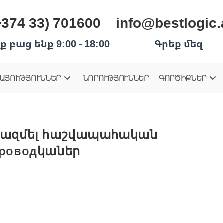
+374 33) 701600
info@bestlogic
ք բաց ենք 9:00 - 18:00
Գրեք մեզ
ԱՅՈՒԹՅՈՒՆՆԵՐ
ՆՈՐՈՒԹՅՈՒՆՆԵՐ
ԳՈՐԾԻՔՆԵՐ
ազմել հաշվապահական
роводկաներ