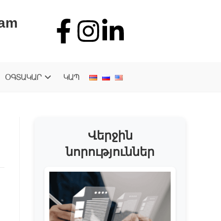
.am
ՕԳՏԱԿԱՐ
ԿԱՊ
Վերջին
նորություններ