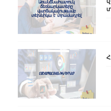
վ
տ
Հ