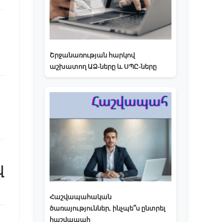
Շրջանառության հարկով
աշխատող ԱՁ-ները և ՍՊԸ-ները
վ
Հաշվապահական
ծառայություններ, ինչպե՞ս ընտրել
հաշվապահ