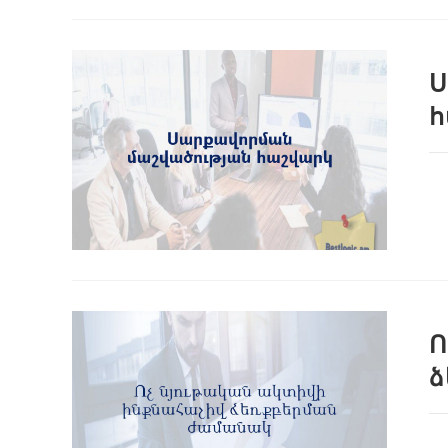
Ս
հ
Ո
ձ