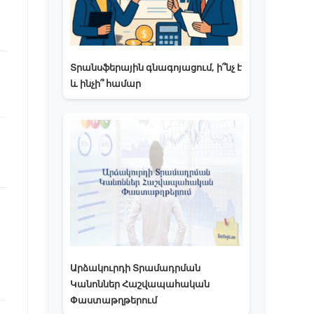
Տրանսֆերային գնագոյացում, ի՞նչ է
և ինչի՞ համար
Արձակուրդի Տրամադրման
Կանոններ Հաշվապահական
Փաստաթղթերում