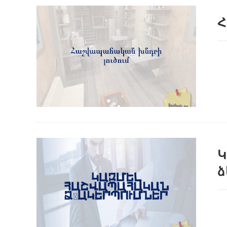
Հ
Կ
ձ