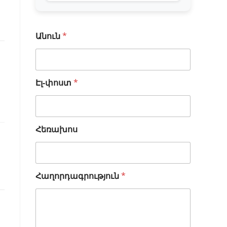
Անուն
*
Էլ-փոստ
*
Հեռախոս
Հ
Հաղորդագրություն
*
ա
ղ
ո
ր
դ