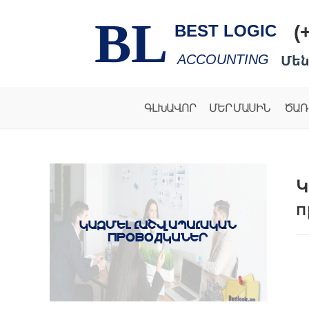
BL
(
BEST LOGIC
Մեն
ACCOUNTING
ԳԼԽԱՎՈՐ
ՄԵՐ ՄԱՍԻՆ
ԾԱՌ
Կ
п