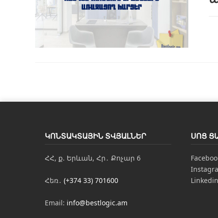
ԿՈՆՏԱԿՏԱՅԻՆ ՏՎՅԱԼՆԵՐ
ՍՈՑ Ց
ՀՀ, ք. Երևան, Հր․ Քոչար 6
Faceboo
Instagr
Հեռ․
(+374 33) 701600
Linkedi
Email:
info@bestlogic.am