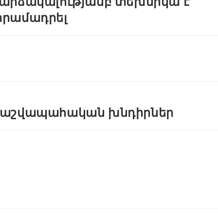
արձակալությամբ տեխնիկա է
րամադրել
աշվապահական խնդիրներ