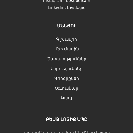
Instagram:
bestlogicam
Linkedin:
bestlogic
ՄԵՆՅՈՒ
Գլխավոր
Մեր մասին
Ծառայություններ
Նորություններ
Գործիքներ
Օգտակար
Կապ
ԲԵՍԹ ԼՈՋԻՔ ՍՊԸ
Կայքում ներկայացված են «Բեսթ Լոջիք»