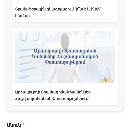
Տրանսֆերային գնագոյացում, ի՞նչ է և ինչի՞
համար
Արձակուրդի Տրամադրման Կանոններ
Հաշվապահական Փաստաթղթերում
Անուն
*