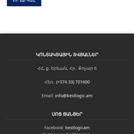
ՈՒՂԱՐԿԵԼ
ԿՈՆՏԱԿՏԱՅԻՆ ՏՎՅԱԼՆԵՐ
ՀՀ, ք. Երևան, Հր․ Քոչար 6
Հեռ․
(+374 33) 701600
Email:
info@bestlogic.am
ՍՈՑ ՑԱՆՑԵՐ
Facebook:
bestlogicam