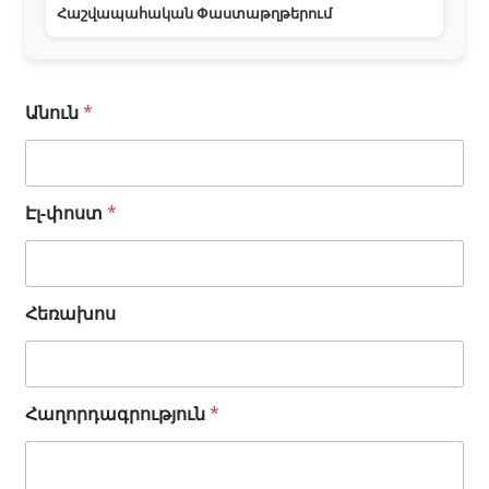
Հաշվապահական Փաստաթղթերում
Անուն
*
Է
Էլ-փոստ
*
լ
-
փ
ո
Հեռախոս
ս
տ
Ա
ն
ո
Հաղորդագրություն
*
ւ
ն
Հ
ա