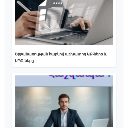
Շրջանառության հարկով աշխատող ԱՁ-ները և
ՍՊԸ-ները