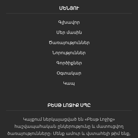
ՄԵՆՅՈՒ
Գլխավոր
Մեր մասին
Ծառայություններ
Նորություններ
Գործիքներ
Օգտակար
Կապ
ԲԵՍԹ ԼՈՋԻՔ ՍՊԸ
Կայքում ներկայացված են «Բեսթ Լոջիք»
հաշվապահական ընկերությունը և մատուցվող
ծառայությունները։ Մենք ամուր և վստահելի թիմ ենք,