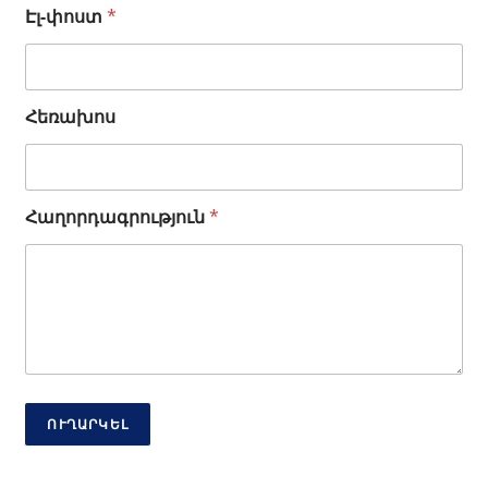
Ա
Էլ-փոստ
*
ն
ո
ւ
ն
Հեռախոս
Է
լ
-
փ
ո
Հաղորդագրություն
*
ս
տ
*
ՈՒՂԱՐԿԵԼ