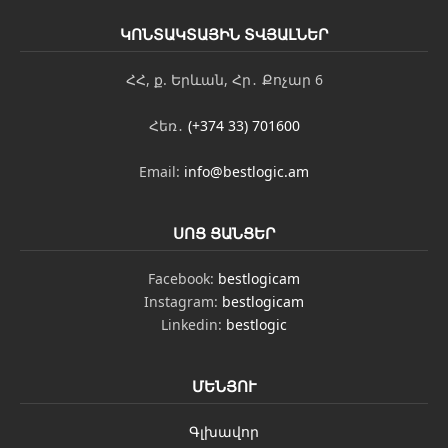
ԿՈՆՏԱԿՏԱՅԻՆ ՏՎՅԱԼՆԵՐ
ՀՀ, ք. Երևան, Հր․ Քոչար 6
Հեռ․
(+374 33) 701600
Email:
info@bestlogic.am
ՍՈՑ ՑԱՆՑԵՐ
Facebook:
bestlogicam
Instagram:
bestlogicam
Linkedin:
bestlogic
ՄԵՆՅՈՒ
Գլխավոր