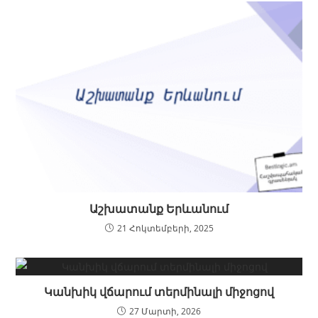
Աշխատանք Երևանում
21 Հոկտեմբերի, 2025
Կանխիկ վճարում տերմինալի միջոցով
27 Մարտի, 2026