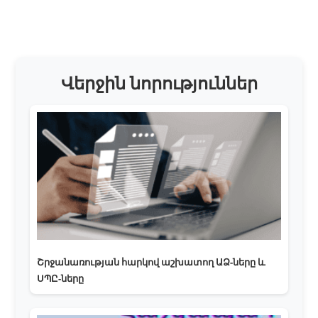
Վերջին նորություններ
Շրջանառության հարկով աշխատող ԱՁ-ները և
ՍՊԸ-ները