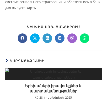
системе социального страхования и обратившись в банк
для выпуска карты.
ԿԻՍՎԵՔ ՍՈՑ․ ՑԱՆՑԵՐՈՒՄ
ԿԱՐԴԱՑԵՔ ՆԱԵՒ
Երեխաների իրավունքներ և
պարտականություններ
28 Հոկտեմբերի, 2025