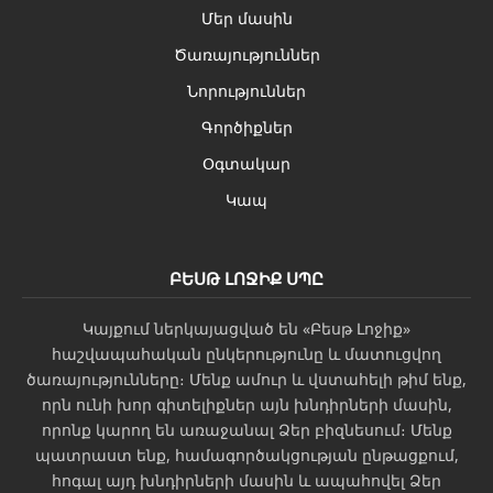
Մեր մասին
Ծառայություններ
Նորություններ
Գործիքներ
Օգտակար
Կապ
ԲԵՍԹ ԼՈՋԻՔ ՍՊԸ
Կայքում ներկայացված են «Բեսթ Լոջիք»
հաշվապահական ընկերությունը և մատուցվող
ծառայությունները։ Մենք ամուր և վստահելի թիմ ենք,
որն ունի խոր գիտելիքներ այն խնդիրների մասին,
որոնք կարող են առաջանալ Ձեր բիզնեսում։ Մենք
պատրաստ ենք, համագործակցության ընթացքում,
հոգալ այդ խնդիրների մասին և ապահովել Ձեր