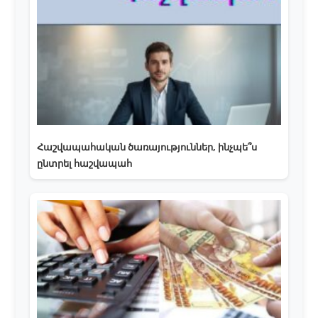
Հաշվապահական ծառայություններ, ինչպե՞ս
ընտրել հաշվապահ