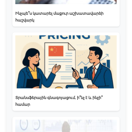
Ինչպե՞ս կատարել մաքուր աշխատավարձի
հաշվարկ
Տրանսֆերային գնագոյացում, ի՞նչ է և ինչի՞
համար