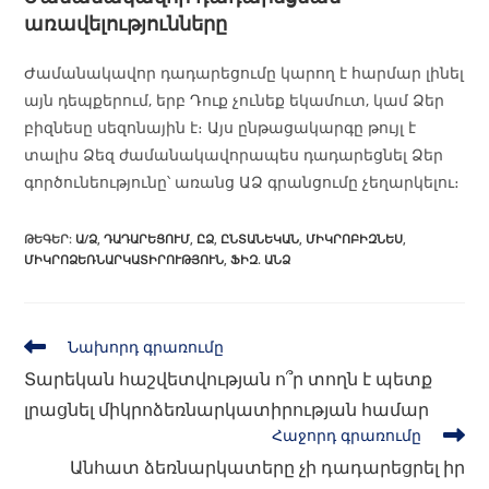
առավելությունները
Ժամանակավոր դադարեցումը կարող է հարմար լինել
այն դեպքերում, երբ Դուք չունեք եկամուտ, կամ Ձեր
բիզնեսը սեզոնային է։ Այս ընթացակարգը թույլ է
տալիս Ձեզ ժամանակավորապես դադարեցնել Ձեր
գործունեությունը՝ առանց ԱՁ գրանցումը չեղարկելու։
ԹԵԳԵՐ
:
Ա/Ձ
,
ԴԱԴԱՐԵՑՈՒՄ
,
ԸՁ
,
ԸՆՏԱՆԵԿԱՆ
,
ՄԻԿՐՈԲԻԶՆԵՍ
,
ՄԻԿՐՈՁԵՌՆԱՐԿԱՏԻՐՈՒԹՅՈՒՆ
,
ՖԻԶ. ԱՆՁ
Նախորդ գրառումը
Տարեկան հաշվետվության ո՞ր տողն է պետք
լրացնել միկրոձեռնարկատիրության համար
Հաջորդ գրառումը
Անհատ ձեռնարկատերը չի դադարեցրել իր