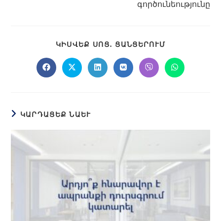
գործունեությունը
ԿԻՍՎԵՔ ՍՈՑ․ ՑԱՆՑԵՐՈՒՄ
ԿԱՐԴԱՑԵՔ ՆԱԵՒ