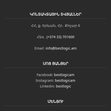
ւ
թ
յ
ԿՈՆՏԱԿՏԱՅԻՆ ՏՎՅԱԼՆԵՐ
ո
ւ
ն
ՀՀ, ք. Երևան, Հր․ Քոչար 6
Հ
ա
Հեռ․
(+374 33) 701600
ղ
ո
Email:
info@bestlogic.am
ր
դ
ա
գ
ՍՈՑ ՑԱՆՑԵՐ
ր
ո
Facebook:
bestlogicam
ւ
Instagram:
bestlogicam
թ
Linkedin:
bestlogic
յ
ո
ւ
ն
ՄԵՆՅՈՒ