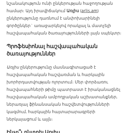
նշանակություն ունի ընկերության հաջողության
համար։ Այդ իրավիճակում
Առլիս
(
arlis.am
)
ընկերությունը դառնում է անփոխարինելի
գործընկեր` առաջարկելով որակյալ և մատչելի
հաշվապահական ծառայությունների լայն սպեկտր։
Պրոֆեսիոնալ հաշվապահական
ծառայություններ
Առլիս
ընկերությունը մասնագիտացած է
հաշվապահական հաշվառման և հարկային
խորհրդատվության ոլորտում։ Մեր փորձառու
հաշվապահների թիմը պատրաստ է իրականացնել
հաշվապահական ամբողջական աշխատանքներ,
ներառյալ ֆինանսական հաշվետվությունների
կազմում, հարկային հայտարարագրերի
ներկայացում և այլն։
Ինչո՞ւ ընտրել Առլիս