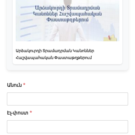
Արձակուրդի Տրամադրման Կանոններ
Հաշվապահական Փաստաթղթերում
Ա
Անուն
*
ն
ո
ւ
ն
Էլ-փոստ
*
Հ
ա
ղ
ո