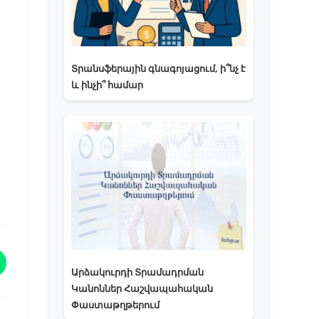
Տրանսֆերային գնագոյացում, ի՞նչ է
և ինչի՞ համար
Արձակուրդի Տրամադրման
Կանոններ Հաշվապահական
Փաստաթղթերում