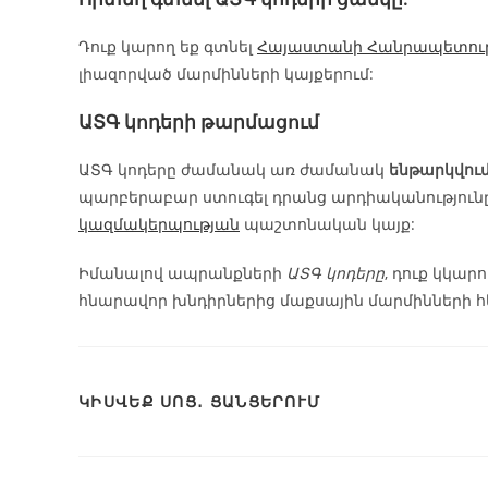
Դուք կարող եք գտնել
Հայաստանի Հանրապետութ
լիազորված մարմինների կայքերում:
ԱՏԳ կոդերի թարմացում
ԱՏԳ կոդերը ժամանակ առ ժամանակ
ենթարկվու
պարբերաբար ստուգել դրանց արդիականությունը
կազմակերպության
պաշտոնական կայք:
Իմանալով ապրանքների
ԱՏԳ կոդերը
, դուք կկա
հնարավոր խնդիրներից մաքսային մարմինների հ
ԿԻՍՎԵՔ ՍՈՑ․ ՑԱՆՑԵՐՈՒՄ