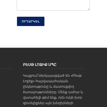
ո
ս
տ
ՈՒՂԱՐԿԵԼ
ԲԵՍԹ ԼՈՋԻՔ ՍՊԸ
Կայքում ներկայացված են «Բեսթ
Լոջիք» հաշվապահական
ընկերությունը և մատուցվող
ծառայությունները։ Մենք ամուր և
վստահելի թիմ ենք, որն ունի խոր
գիտելիքներ այն խնդիրների