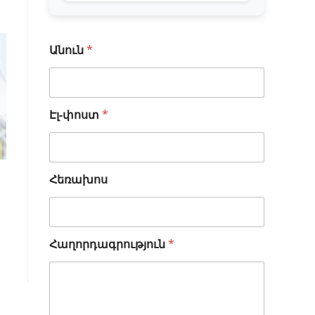
Անուն
*
Էլ-փոստ
*
Հեռախոս
*
Հաղորդագրություն
*
*
Է
լ
-
փ