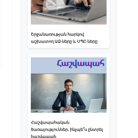
Շրջանառության հարկով
աշխատող ԱՁ-ները և ՍՊԸ-ները
Հաշվապահական
ծառայություններ, ինչպե՞ս ընտրել
հաշվապահ