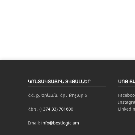
ԿՈՆՏԱԿՏԱՅԻՆ ՏՎՅԱԼՆԵՐ
ՍՈՑ Ց
ՀՀ, ք. Երևան, Հր․ Քոչար 6
Faceboo
Instagr
Հեռ․
(+374 33) 701600
Linkedi
Email:
info@bestlogic.am