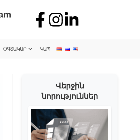
.am
ՕԳՏԱԿԱՐ
ԿԱՊ
Վերջին
նորություններ