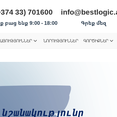
+374 33) 701600
info@bestlogic
ք բաց ենք 9:00 - 18:00
Գրեք մեզ
ԱՅՈՒԹՅՈՒՆՆԵՐ
ՆՈՐՈՒԹՅՈՒՆՆԵՐ
ԳՈՐԾԻՔՆԵՐ