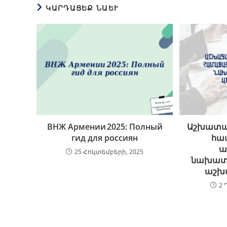
ԿԱՐԴԱՑԵՔ ՆԱԵՒ
ВНЖ Армении 2025: Полный
Աշխատան
гид для россиян
հա
ա
25 Հոկտեմբերի, 2025
նախատ
աշխ
2 