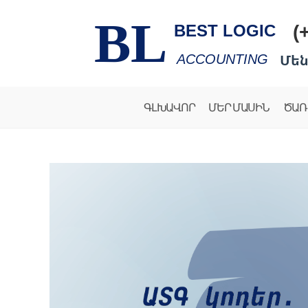
BL
(
BEST LOGIC
Մեն
ACCOUNTING
ԳԼԽԱՎՈՐ
ՄԵՐ ՄԱՍԻՆ
ԾԱՌ