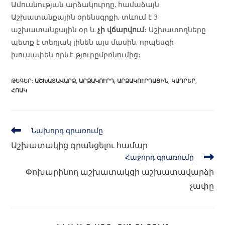
Ամուսնության արձակուրդը, համաձայն
Աշխատանքային օրենսգրքի, տևում է 3
աշխատանքային օր և
չի վճարվում
։ Աշխատողները
պետք է տեղյակ լինեն այս մասին, որպեսզի
խուսափեն որևէ թյուրըմբռնումից։
ԹԵԳԵՐ
:
ԱՇԽԱՏԱՎԱՐՁ
,
ԱՐՁԱԿՈՒՐԴ
,
ԱՐՁԱԿՈՒՐԴԱՅԻՆ
,
ԿԱԴՐԵՐ
,
ՀՈԱԿ
Նախորդ գրառումը
Աշխատակից գրանցելու համար
Հաջորդ գրառումը
Փոխարինող աշխատակցի աշխատավարձի
չափը