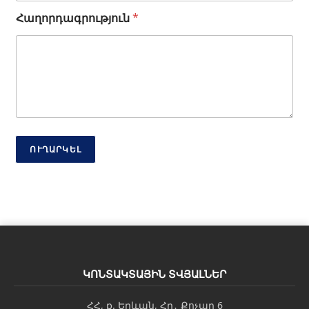
*
Հաղորդագրություն
*
ՈՒՂԱՐԿԵԼ
ԿՈՆՏԱԿՏԱՅԻՆ ՏՎՅԱԼՆԵՐ
ՀՀ, ք. Երևան, Հր․ Քոչար 6