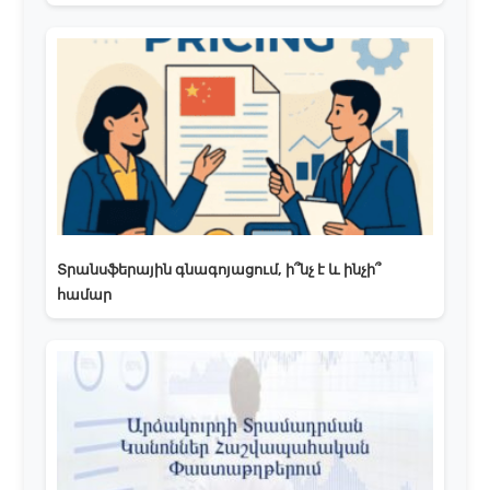
Տրանսֆերային գնագոյացում, ի՞նչ է և ինչի՞
համար