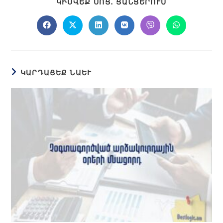
ԿԻՍՎԵՔ ՍՈՑ․ ՑԱՆՑԵՐՈՒՄ
ԿԱՐԴԱՑԵՔ ՆԱԵՒ