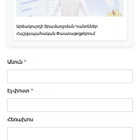
Արձակուրդի Տրամադրման Կանոններ
Հաշվապահական Փաստաթղթերում
Է
Անուն
*
լ
-
փ
ո
Էլ-փոստ
*
ս
տ
Հ
ե
ռ
Հեռախոս
ա
խ
ո
ս