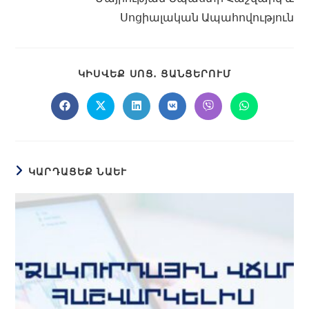
Սոցիալական Ապահովություն
ԿԻՍՎԵՔ ՍՈՑ․ ՑԱՆՑԵՐՈՒՄ
ԿԱՐԴԱՑԵՔ ՆԱԵՒ