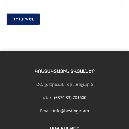
Հ
ա
ղ
ՈՒՂԱՐԿԵԼ
ո
ր
դ
ա
գ
ր
ո
ւ
թ
յ
ԿՈՆՏԱԿՏԱՅԻՆ ՏՎՅԱԼՆԵՐ
ո
ւ
ՀՀ, ք. Երևան, Հր․ Քոչար 6
ն
Հեռ․
(+374 33) 701600
Email:
info@bestlogic.am
ՍՈՑ ՑԱՆՑԵՐ