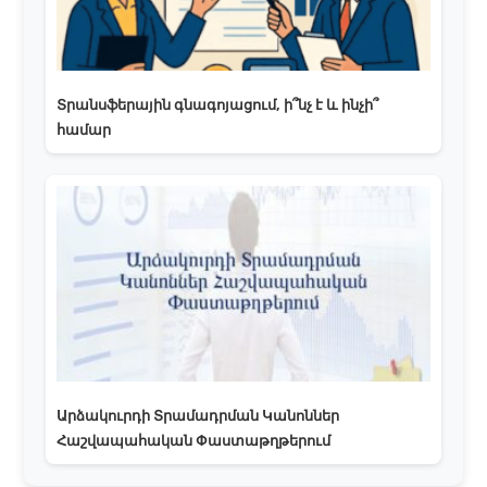
Տրանսֆերային գնագոյացում, ի՞նչ է և ինչի՞
համար
Արձակուրդի Տրամադրման Կանոններ
Հաշվապահական Փաստաթղթերում