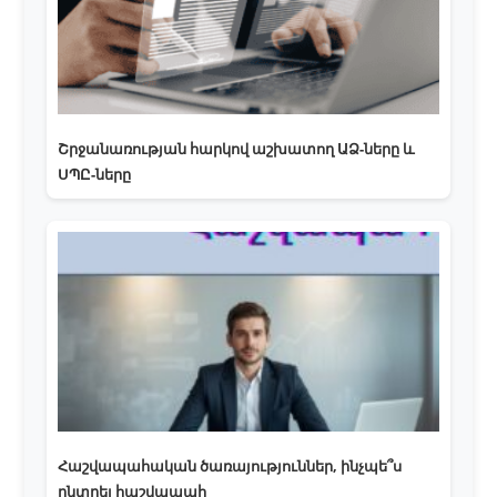
Շրջանառության հարկով աշխատող ԱՁ-ները և
ՍՊԸ-ները
Հաշվապահական ծառայություններ, ինչպե՞ս
ընտրել հաշվապահ