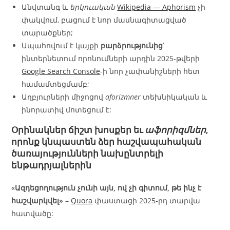
Անվտանգ և
երկուական
Wikipedia — Aphorism
չի
փակվում, բացում է նոր մասնագիտացված
տարածքներ;
Ապահովում է կայքի
բարձրությունից
՝
ինտերնետում որոնումների արդին 2025‑թվերի
Google Search Console
-ի նոր չափանիշների հետ
համամտեցմամբ;
Աղբյուրների միջոցով
aforizmner
տեխնիկական և
ինորատիվ մոտեցում է:
Օրինակներ
ճիշտ խոսքեր
եւ
աֆորիզմներ
,
որոնք կնպաստեն ձեր հաշվապահական
ծառայությունների նախընտրելի
ենթադրյալներին
«
Ազդեցողություն չունի այն, ով չի գիտում, թե ինչ է
հաշվարկվել»
–
Quora
փաստացի 2025‑րդ տարվա
հատվածը: