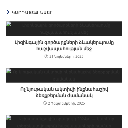
ԿԱՐԴԱՑԵՔ ՆԱԵՒ
Լիզինգային գործարքների ձևակերպումը
հաշվապահության մեջ
21 Նոյեմբերի, 2025
Ոչ նյութական ակտիվի ինքնահաշիվ
ձեռքբերման ժամանակ
2 Դեկտեմբերի, 2025