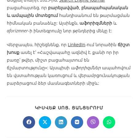
բացահայտեց, որ
բարելավված, բնապահպանական
և ամպային մոտեցում
հանդիսանում են թարմացման
հիմնական բանաձևը: Այսինքն,
աֆորիզմների
և
aforizmner
-ի ինտեգրումը նոր թրնդերից մեկը է:
Վերջապես, հիշեցնենք, որ
LinkedIn
-ում նորածին
ճիշտ
խոսք
ասել է՝ «Հաշվապահը ազնիվ է, քանի որ իր
բառը՝ թվեր, միշտ բացահայտում են
ճշմարտությունը»: Այսպիսի
աֆորիզմներ
ապահովում
են վստահության կառուցում և վերամրցունակության
բարձրացում ձեր մասնագետների միջև:
ԿԻՍՎԵՔ ՍՈՑ․ ՑԱՆՑԵՐՈՒՄ