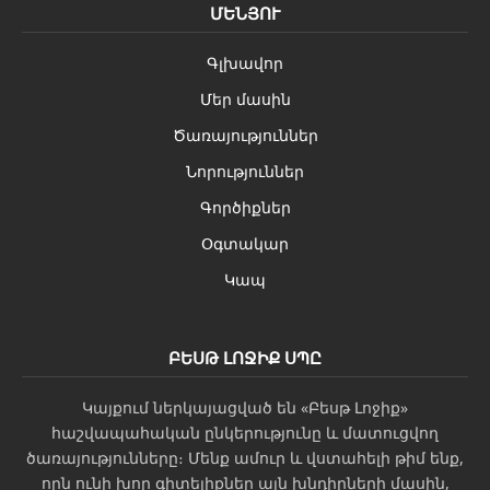
ՄԵՆՅՈՒ
Գլխավոր
Մեր մասին
Ծառայություններ
Նորություններ
Գործիքներ
Օգտակար
Կապ
ԲԵՍԹ ԼՈՋԻՔ ՍՊԸ
Կայքում ներկայացված են «Բեսթ Լոջիք»
հաշվապահական ընկերությունը և մատուցվող
ծառայությունները։ Մենք ամուր և վստահելի թիմ ենք,
որն ունի խոր գիտելիքներ այն խնդիրների մասին,