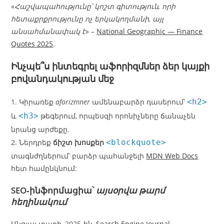
«
Հաշվապահությունը՝ կոշտ գիտություն, որի
հետաքրքրությունը ոչ երկակողմանի, այլ
անսահմանափակ է
» –
National Geographic — Finance
Quotes 2025
.
Ինչպե՞ս ինտեգրել
աֆորիզմներ
ձեր կայքի
բովանդակության մեջ
1. Կիրառեք
aforizmner
ամենաբարձր դասերում՝
<h2>
և
<h3>
թեգերում, որպեսզի որոնիչները ճանաչեն
նրանց արժեքը.
2. Ներդրեք
ճիշտ խոսքեր
<blockquote>
տագնժղներում՝ բարձր պահանջելի
MDN Web Docs
հետ համընկնում:
SEO‑ինֆորմացիա՝
այսօրվա թարմ
հեղինակում
Անցյալ տարի, 2025‑ին,
Search Engine Journal