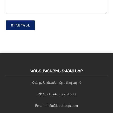
ւ
թ
յ
ո
ւ
ն
ՈՒՂԱՐԿԵԼ
Հ
ե
ռ
ա
խ
ո
ս
Է
լ
ԿՈՆՏԱԿՏԱՅԻՆ ՏՎՅԱԼՆԵՐ
-
փ
ՀՀ, ք. Երևան, Հր․ Քոչար 6
ո
ս
տ
Հեռ․
(+374 33) 701600
Email:
info@bestlogic.am