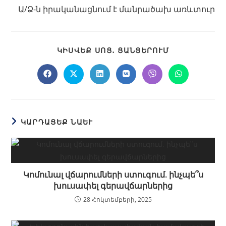
Ա/Ձ-ն իրականացնում է մանրածախ առևտուր
ԿԻՍՎԵՔ ՍՈՑ․ ՑԱՆՑԵՐՈՒՄ
ԿԱՐԴԱՑԵՔ ՆԱԵՒ
Կոմունալ վճարումների ստուգում. ինչպե՞ս
խուսափել գերավճարներից
28 Հոկտեմբերի, 2025