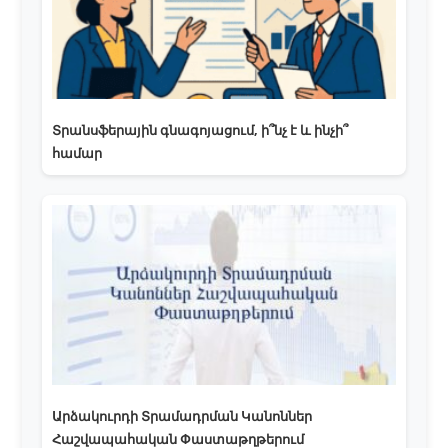
Տրանսֆերային գնագոյացում, ի՞նչ է և ինչի՞
համար
Արձակուրդի Տրամադրման Կանոններ
Հաշվապահական Փաստաթղթերում