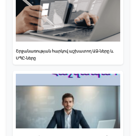
Շրջանառության հարկով աշխատող ԱՁ-ները և
ՍՊԸ-ները