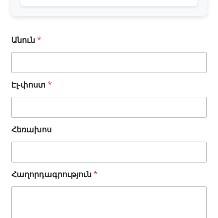
Անուն
*
Էլ-փոստ
*
Հ
Հեռախոս
ա
ղ
ո
ր
Հաղորդագրություն
*
դ
ա
գ
ր
ո