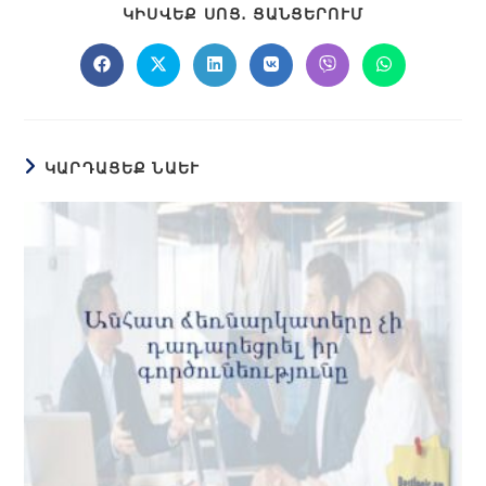
ԿԻՍՎԵՔ ՍՈՑ․ ՑԱՆՑԵՐՈՒՄ
ԿԱՐԴԱՑԵՔ ՆԱԵՒ