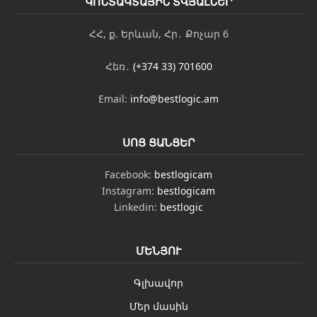
ԿՈՆՏԱԿՏԱՅԻՆ ՏՎՅԱԼՆԵՐ
փ
ո
ս
ՀՀ, ք. Երևան, Հր․ Քոչար 6
տ
Հեռ․
(+374 33) 701600
Email:
info@bestlogic.am
ՍՈՑ ՑԱՆՑԵՐ
Facebook:
bestlogicam
Instagram:
bestlogicam
Linkedin:
bestlogic
ՄԵՆՅՈՒ
Գլխավոր
Մեր մասին