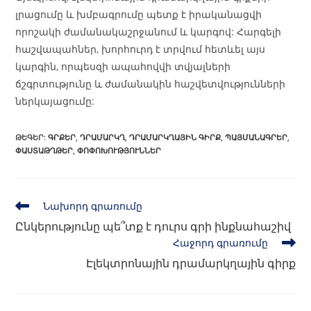
լրացումը և խմբագրումը պետք է իրականացվի
որոշակի ժամանակաշրջանում և կարգով: Հարգելի
հաշվապահներ, խորհուրդ է տրվում հետևել այս
կարգին, որպեսզի ապահովվի տվյալների
ճշգրտությունը և ժամանակին հաշվետվությունների
ներկայացումը:
ԹԵԳԵՐ
:
ԳՐՔԵՐ
,
ԴՐԱՄԱՐԿՂ
,
ԴՐԱՄԱՐԿՂԱՅԻՆ ԳԻՐՔ
,
ՊԱՅՄԱՆԱԳՐԵՐ
,
ՓԱՍՏԱԹՂԹԵՐ
,
ՓՈՓՈԽՈՒԹՅՈՒՆՆԵՐ
Նախորդ գրառումը
Ընկերությունը պե՞տք է դուրս գրի ինքնահաշիվ
Հաջորդ գրառումը
Էլեկտրոնային դրամարկղային գիրք