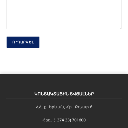
Հ
ե
ռ
ա
խ
ո
ս
ՈՒՂԱՐԿԵԼ
ԿՈՆՏԱԿՏԱՅԻՆ ՏՎՅԱԼՆԵՐ
ՀՀ, ք. Երևան, Հր․ Քոչար 6
Հեռ․
(+374 33) 701600