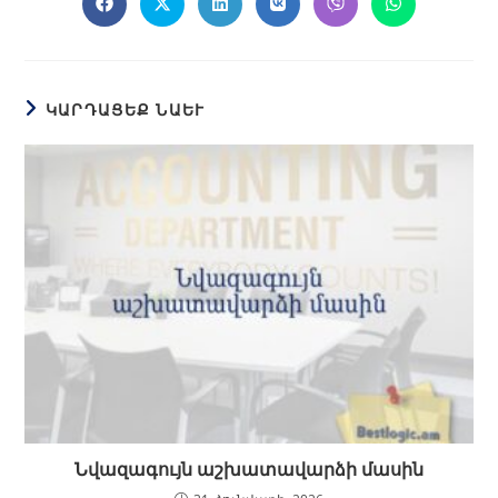
ԿԱՐԴԱՑԵՔ ՆԱԵՒ
Նվազագույն աշխատավարձի մասին