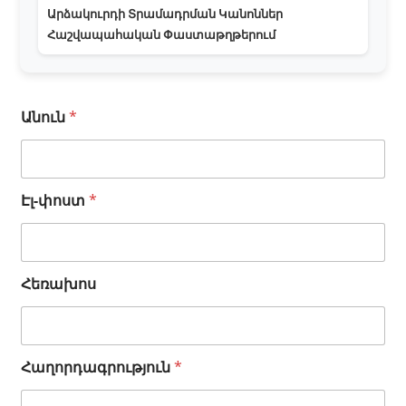
Արձակուրդի Տրամադրման Կանոններ
Հաշվապահական Փաստաթղթերում
Հ
Անուն
*
ա
ղ
ո
ր
Էլ-փոստ
*
դ
ա
գ
ր
ո
Հեռախոս
ւ
թ
յ
ո
ւ
Հաղորդագրություն
*
ն
*