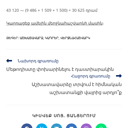
43 120 — (9 486 + 1 509 + 1 500) = 30 625 դրամ
Կարդացեք ավելին վերջնահաշվարկի մասին
։
ԹԵԳԵՐ
:
ԱՇԽԱՏԱՎԱՐՁ
,
ԿԱԴՐԵՐ
,
ՎԵՐՋՆԱՀԱՇՎԱՐԿ
Նախորդ գրառումը
Մեթոդիստը փոխարինելու է դաստիարակին
Հաջորդ գրառումը
Աշխատավարձը տրվում է հիմնական
աշխատանքի վայրից արդյո՞ք
ԿԻՍՎԵՔ ՍՈՑ․ ՑԱՆՑԵՐՈՒՄ