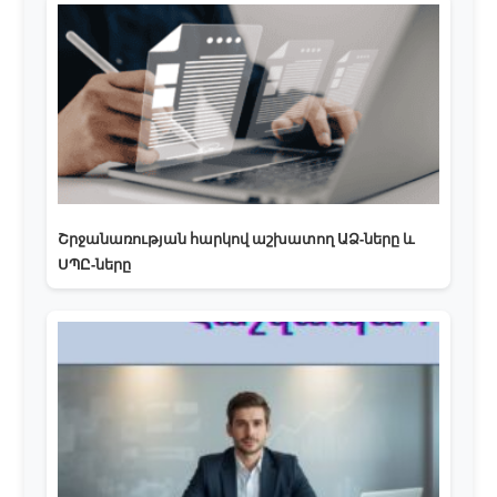
Շրջանառության հարկով աշխատող ԱՁ-ները և
ՍՊԸ-ները