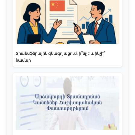
Տրանսֆերային գնագոյացում, ի՞նչ է և ինչի՞
համար