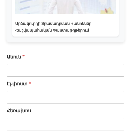
Արձակուրդի Տրամադրման Կանոններ
Հաշվապահական Փաստաթղթերում
Անուն
*
Էլ-փոստ
*
Ա
Հեռախոս
ն
ո
ւ