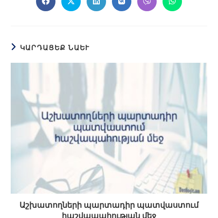
ԿԱՐԴԱՑԵՔ ՆԱԵՒ
Աշխատողների պարտադիր պատվաստում
հաշվապահության մեջ