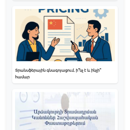
Տրանսֆերային գնագոյացում, ի՞նչ է և ինչի՞
համար