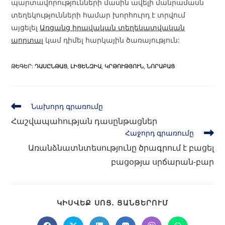
պարտավորությունների մասին ավելի մանրամասն
տեղեկությունների համար խորհուրդ է տրվում
այցելել
Առցանց իրավական տեղեկատվական
պորտալ
կամ դիմել հարկային ծառայություն:
ԹԵԳԵՐ
:
ԴԱՍԸՆԹԱՑ
,
ԼԻՑԵՆԶԻԱ
,
ԿՐԹՈՒԹՅՈՒՆ
,
ՆՈՐԱԲԱՑ
Նախորդ գրառումը
Հաշվապահության դասընթացներ
Հաջորդ գրառումը
Առանձնատնտեսությունը ծրագրում է բացել
բացօթյա սրճարան-բար
ԿԻՍՎԵՔ ՍՈՑ․ ՑԱՆՑԵՐՈՒՄ