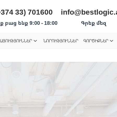
+374 33) 701600
info@bestlogic
ք բաց ենք 9:00 - 18:00
Գրեք մեզ
ԱՅՈՒԹՅՈՒՆՆԵՐ
ՆՈՐՈՒԹՅՈՒՆՆԵՐ
ԳՈՐԾԻՔՆԵՐ