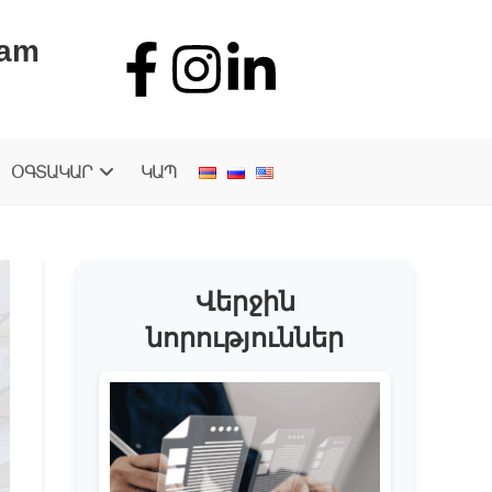
.am
ՕԳՏԱԿԱՐ
ԿԱՊ
Վերջին
նորություններ