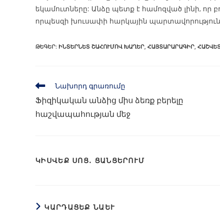
եկամուտները: Անձը պետք է համոզված լինի, որ
որպեսզի խուսափի հարկային պարտավորություն
ԹԵԳԵՐ
:
ԻՆՏԵՐՆԵՏ ՇԱՀՈՒՄՈՎ ԽԱՂԵՐ
,
ՀԱՅՏԱՐԱՐԱԳԻՐ
,
ՀԱՇՎԵ
Նախորդ գրառումը
Ֆիզիկական անձից միս ձեռք բերելը
հաշվապահության մեջ
ԿԻՍՎԵՔ ՍՈՑ․ ՑԱՆՑԵՐՈՒՄ
ԿԱՐԴԱՑԵՔ ՆԱԵՒ