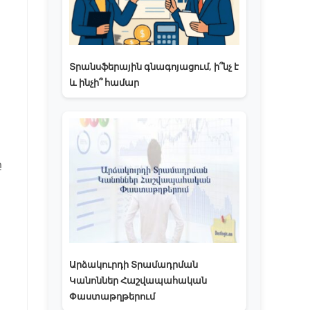
Տրանսֆերային գնագոյացում, ի՞նչ է
և ինչի՞ համար
ը
Արձակուրդի Տրամադրման
Կանոններ Հաշվապահական
Փաստաթղթերում