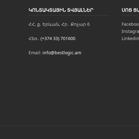
ԿՈՆՏԱԿՏԱՅԻՆ ՏՎՅԱԼՆԵՐ
ՍՈՑ Ց
ՀՀ, ք. Երևան, Հր․ Քոչար 6
Faceboo
Instagr
Հեռ․
(+374 33) 701600
Linkedi
Email:
info@bestlogic.am