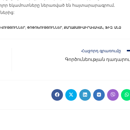
 բոլոր եկամուտները ներառված են հայտարարագրում,
ներից:
ՏՎՈՒԹՅՈՒՆՆԵՐ
,
ՓՈՓՈԽՈՒԹՅՈՒՆՆԵՐ
,
ՔԱՂԱՔԱՑԻԱԻՐԱՎԱԿԱՆ
,
ՖԻԶ. ԱՆՁ
Հաջորդ գրառումը
Գործունեության դադարու