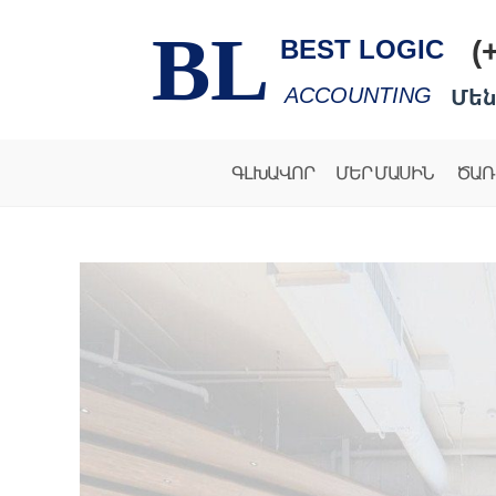
BL
(
BEST LOGIC
Մեն
ACCOUNTING
ԳԼԽԱՎՈՐ
ՄԵՐ ՄԱՍԻՆ
ԾԱՌ