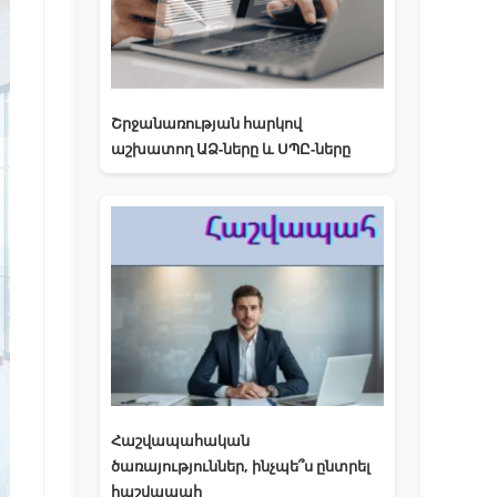
Շրջանառության հարկով
աշխատող ԱՁ-ները և ՍՊԸ-ները
Հաշվապահական
ծառայություններ, ինչպե՞ս ընտրել
հաշվապահ