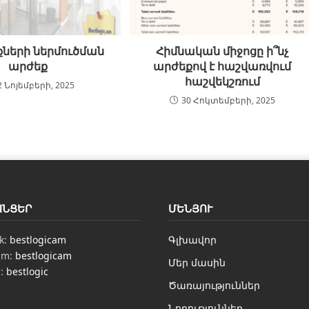
ների ներմուծման
Հիմնական միջոցը ի՞նչ
արժեք
արժեքով է հաշվառվում
հաշվեկշռում
2 Նոյեմբերի, 2025
30 Հոկտեմբերի, 2025
ԱՆՑԵՐ
ՄԵՆՅՈՒ
k:
bestlogicam
Գլխավոր
am:
bestlogicam
Մեր մասին
n:
bestlogic
Ծառայություններ
Նորություններ