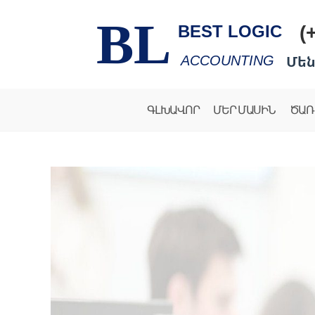
BL
(
BEST LOGIC
Մեն
ACCOUNTING
ԳԼԽԱՎՈՐ
ՄԵՐ ՄԱՍԻՆ
ԾԱՌ