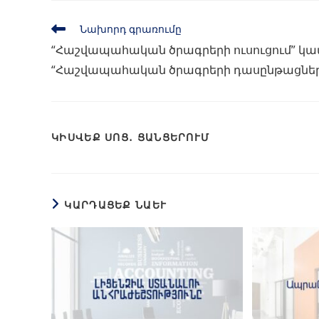
Նախորդ գրառումը
“Հաշվապահական ծրագրերի ուսուցում” կա
“Հաշվապահական ծրագրերի դասընթացներ
ԿԻՍՎԵՔ ՍՈՑ․ ՑԱՆՑԵՐՈՒՄ
ԿԱՐԴԱՑԵՔ ՆԱԵՒ