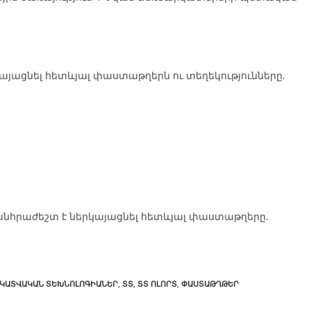
ացնել հետևյալ փաստաթղերն ու տեղեկությունները.
անհրաժեշտ է ներկայացնել հետևյալ փաստաթղերը.
ԿԱՏՎԱԿԱՆ ՏԵԽՆՈԼՈԳԻԱՆԵՐ
,
ՏՏ
,
ՏՏ ՈԼՈՐՏ
,
ՓԱՍՏԱԹՂԹԵՐ