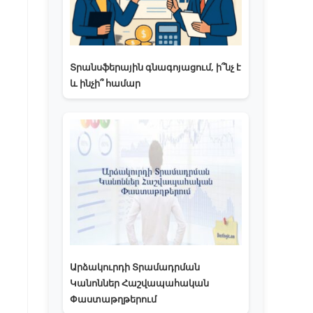
Տրանսֆերային գնագոյացում, ի՞նչ է
և ինչի՞ համար
Արձակուրդի Տրամադրման
Կանոններ Հաշվապահական
Փաստաթղթերում