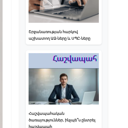
Շրջանառության հարկով
աշխատող ԱՁ-ները և ՍՊԸ-ները
Հաշվապահական
ծառայություններ, ինչպե՞ս ընտրել
հաշվապահ