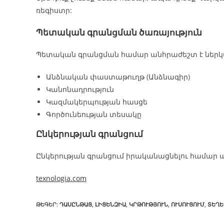
ռեգիստր:
Պետական գրանցման ծառայություն
Պետական գրանցման համար անհրաժեշտ է ներկայ
Անձնական փաստաթուղթ (Անձնագիր)
Կանոնադրություն
Կազմակերպության հասցե
Գործունեության տեսակը
Ընկերության գրանցում
Ընկերության գրանցում իրականացնելու համար 
texnologia.com
ԹԵԳԵՐ
:
ԴԱՍԸՆԹԱՑ
,
ԼԻՑԵՆԶԻԱ
,
ԿՐԹՈՒԹՅՈՒՆ
,
ՈՒՍՈՒՑՈՒՄ
,
ՏԵՂԵ