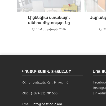
Լիցենզիա ստանալու
Ապրանք
անհրաժեշտությունը
15 Փետրվարի, 2026
2
ԿՈՆՏԱԿՏԱՅԻՆ ՏՎՅԱԼՆԵՐ
ՍՈՑ Ց
ՀՀ, ք. Երևան, Հր․ Քոչար 6
Faceboo
Instagr
Հեռ․
(+374 33) 701600
Linkedi
Email:
info@bestlogic.am