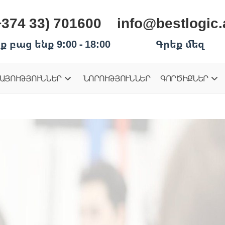
+374 33) 701600
info@bestlogic
ք բաց ենք 9:00 - 18:00
Գրեք մեզ
ԱՅՈՒԹՅՈՒՆՆԵՐ
ՆՈՐՈՒԹՅՈՒՆՆԵՐ
ԳՈՐԾԻՔՆԵՐ