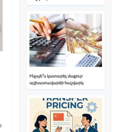
Ինչպե՞ս կատարել մաքուր
աշխատավարձի հաշվարկ
է