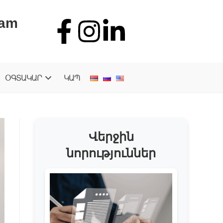
.am
ՕԳՏԱԿԱՐ
ԿԱՊ
Վերջին
նորություններ